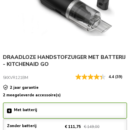
DRAADLOZE HANDSTOFZUIGER MET BATTERIJ
- KITCHENAID GO
4.4
(39)
5KKVR121BM
2 jaar garantie
2 meegeleverde accessoire(s)
Met batterij
Zonder batterij
€ 149,00
€ 111,75