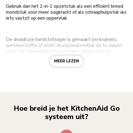
Gebruik dan het 2-in-1 opzetstuk als een efficiënt breed
mondstuk voor meer zuigkracht of als schraaphulpstuk als
iets vastzit op een oppervlak.
De draadloze handstofzuiger is gemaakt om kruimels,
gemalen koffie of ander droog keukenafval op te zuigen
zodat de oppervlakken in je keuken schoon blijven.
MEER LEZEN
Hoe breid je het KitchenAid Go
systeem uit?