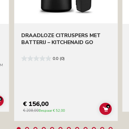
DRAADLOZE CITRUSPERS MET
BATTERIJ – KITCHENAID GO
0.0
(0)
BM
+
€ 156,00
ADD TO CART
+
€ 208,00
ADD TO C
Bespaar
€ 52,00