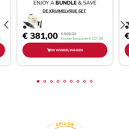
ENJOY A
BUNDLE
& SAVE
DE KRUIMELVRIJE SET
€ 381,00
€
€ 508,00
0
Kosten besparen
€ 127,00
IN WINKELWAGEN