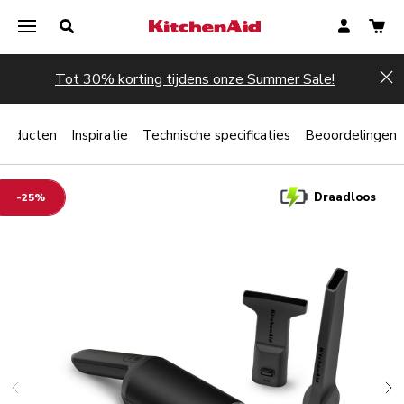
Tot 30% korting tijdens onze Summer Sale!
Hi
producten
Inspiratie
Technische specificaties
Beoordelingen
Draadloos
-25%