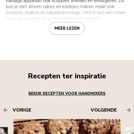
handige apparaat ook kloppen, kneden en emulgeren. Zo
kun je niet alleen cakes en koekjes maken, maar ook
mousse, shakes en saladedressings. Het is net een mixer,
maar dan eentje die je in je hand kunt houden.
MEER LEZEN
Recepten ter inspiratie
BEKIJK RECEPTEN VOOR HANDMIXERS
VORIGE
VOLGENDE