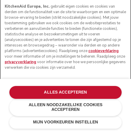
KitchenAid Europa, Inc.
gebruikt eigen cookies en cookies van
derden om de functionaliteit van de site te waarborgen en een optimale
browse-ervaring te bieden (strikt noodzakelijke cookies). Met jouw
toestemming gebruiken we ook cookies om de websiteprestaties te
verbeteren en aanvullende functies te bieden (functionele cookies),
statistische analyse en bezoekersmetingen uit te voeren
(analysecookies) en je advertenties te tonen die zijn afgestemd op je
interesses en browsegedrag – waaronder via derden en op andere
platforms (advertentiecookies). Raadpleeg onze
cookieverklaring
voor meer informatie of om je instellingen te beheren. Raadpleeg onze
privacyverklaring
voor informatie over hoe we persoonlijke gegevens
verwerken die via cookies zijn verzameld.
ALLES ACCEPTEREN
ALLEEN NOODZAKELIJKE COOKIES
ACCEPTEREN
Onyx zwart
€ 169,00
IN WINKELWAGEN
€ 126,75
MIJN VOORKEUREN INSTELLEN
Kosten besparen
€ 42,25