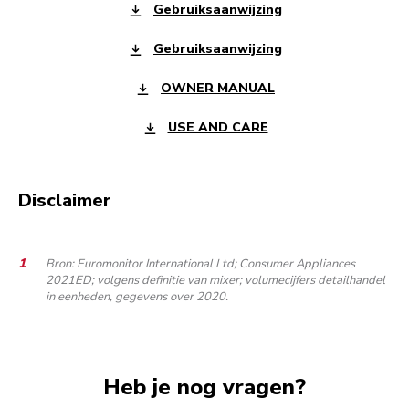
Gebruiksaanwijzing
Gebruiksaanwijzing
OWNER MANUAL
USE AND CARE
Disclaimer
Bron: Euromonitor International Ltd; Consumer Appliances
2021ED; volgens definitie van mixer; volumecijfers detailhandel
in eenheden, gegevens over 2020.
Heb je nog vragen?