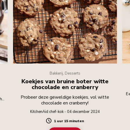
Bakkerij, Desserts
Koekjes van bruine boter witte
chocolade en cranberry
Ee
Probeer deze geweldige koekjes, vol witte
 het
chocolade en cranberry!
ver
en.
KitchenAid chef-kok - 04 december 2024
1 uur 15 minuten
Duration