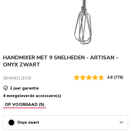
HANDMIXER MET 9 SNELHEDEN - ARTISAN -
ONYX ZWART
4.8
(778)
5KHM9212EOB
2 jaar garantie
4 meegeleverde accessoire(s)
OP VOORRAAD
(
5
)
Onyx zwart
Arrow