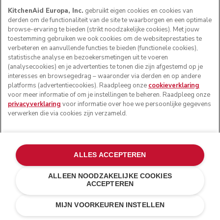
KitchenAid Europa, Inc.
gebruikt eigen cookies en cookies van
derden om de functionaliteit van de site te waarborgen en een optimale
browse-ervaring te bieden (strikt noodzakelijke cookies). Met jouw
toestemming gebruiken we ook cookies om de websiteprestaties te
verbeteren en aanvullende functies te bieden (functionele cookies),
statistische analyse en bezoekersmetingen uit te voeren
(analysecookies) en je advertenties te tonen die zijn afgestemd op je
interesses en browsegedrag – waaronder via derden en op andere
platforms (advertentiecookies). Raadpleeg onze
cookieverklaring
voor meer informatie of om je instellingen te beheren. Raadpleeg onze
privacyverklaring
voor informatie over hoe we persoonlijke gegevens
verwerken die via cookies zijn verzameld.
ALLES ACCEPTEREN
ALLEEN NOODZAKELIJKE COOKIES
ACCEPTEREN
Amandelwit
€ 169,00
IN WINKELWAGEN
€ 126,75
MIJN VOORKEUREN INSTELLEN
Kosten besparen
€ 42,25