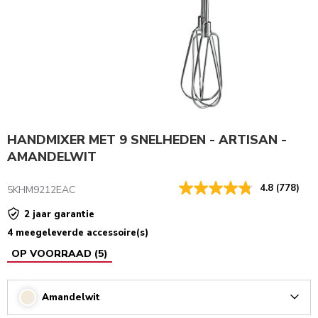
HANDMIXER MET 9 SNELHEDEN - ARTISAN -
AMANDELWIT
4.8
(778)
5KHM9212EAC
2 jaar garantie
4 meegeleverde accessoire(s)
OP VOORRAAD
(
5
)
Amandelwit
Arrow