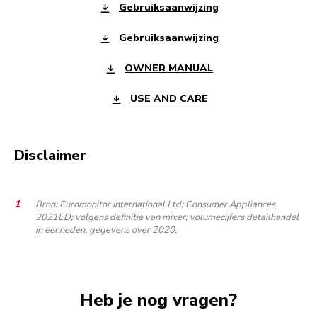
Gebruiksaanwijzing
Gebruiksaanwijzing
OWNER MANUAL
USE AND CARE
Disclaimer
Bron: Euromonitor International Ltd; Consumer Appliances
2021ED; volgens definitie van mixer; volumecijfers detailhandel
in eenheden, gegevens over 2020.
Heb je nog vragen?