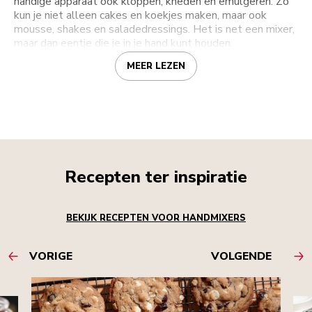
handige apparaat ook kloppen, kneden en emulgeren. Zo
kun je niet alleen cakes en koekjes maken, maar ook
mousse, shakes en saladedressings. Het is net een mixer,
maar dan eentje die je in je hand kunt houden.
MEER LEZEN
Recepten ter inspiratie
BEKIJK RECEPTEN VOOR HANDMIXERS
VORIGE
VOLGENDE