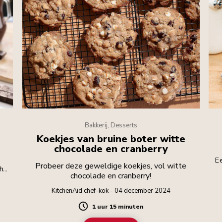
Bakkerij, Desserts
Koekjes van bruine boter witte
chocolade en cranberry
Ee
Probeer deze geweldige koekjes, vol witte
 het
chocolade en cranberry!
ver
en.
KitchenAid chef-kok - 04 december 2024
1 uur 15 minuten
Duration