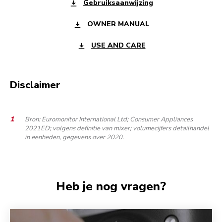
Gebruiksaanwijzing
OWNER MANUAL
USE AND CARE
Disclaimer
Bron: Euromonitor International Ltd; Consumer Appliances
2021ED; volgens definitie van mixer; volumecijfers detailhandel
in eenheden, gegevens over 2020.
Heb je nog vragen?