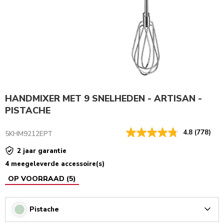
HANDMIXER MET 9 SNELHEDEN - ARTISAN -
PISTACHE
4.8
(778)
5KHM9212EPT
2 jaar garantie
4 meegeleverde accessoire(s)
OP VOORRAAD
(
5
)
Pistache
Arrow