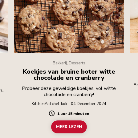
Bakkerij, Desserts
Koekjes van bruine boter witte
chocolade en cranberry
Ee
Probeer deze geweldige koekjes, vol witte
 het
chocolade en cranberry!
ver
en.
KitchenAid chef-kok - 04 December 2024
1 uur 15 minuten
Duration
MEER LEZEN