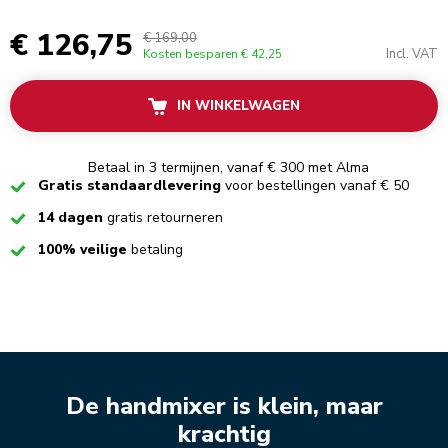
€ 126,75
€ 169,00
Incl. VAT
Kosten besparen
€ 42,25
IN WINKELWAGEN
Betaal in 3 termijnen, vanaf € 300 met Alma
Checked
Gratis standaardlevering
voor bestellingen vanaf € 50
Checked
14 dagen
gratis retourneren
Checked
100% veilige
betaling
De handmixer is klein, maar
krachtig