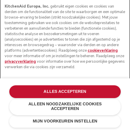
KitchenAid Europa, Inc.
gebruikt eigen cookies en cookies van
derden om de functionaliteit van de site te waarborgen en een optimale
browse-ervaring te bieden (strikt noodzakelijke cookies). Met jouw
toestemming gebruiken we ook cookies om de websiteprestaties te
verbeteren en aanvullende functies te bieden (functionele cookies),
statistische analyse en bezoekersmetingen uit te voeren
(analysecookies) en je advertenties te tonen die zijn afgestemd op je
interesses en browsegedrag – waaronder via derden en op andere
platforms (advertentiecookies). Raadpleeg onze
cookieverklaring
voor meer informatie of om je instellingen te beheren. Raadpleeg onze
privacyverklaring
voor informatie over hoe we persoonlijke gegevens
verwerken die via cookies zijn verzameld.
ALLES ACCEPTEREN
ALLEEN NOODZAKELIJKE COOKIES
ACCEPTEREN
Pistache
€ 169,00
IN WINKELWAGEN
€ 126,75
MIJN VOORKEUREN INSTELLEN
Kosten besparen
€ 42,25