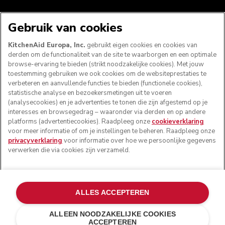
VOLG ONS
Gebruik van cookies
KitchenAid Europa, Inc.
gebruikt eigen cookies en cookies van
derden om de functionaliteit van de site te waarborgen en een optimale
browse-ervaring te bieden (strikt noodzakelijke cookies). Met jouw
toestemming gebruiken we ook cookies om de websiteprestaties te
verbeteren en aanvullende functies te bieden (functionele cookies),
statistische analyse en bezoekersmetingen uit te voeren
(analysecookies) en je advertenties te tonen die zijn afgestemd op je
interesses en browsegedrag – waaronder via derden en op andere
platforms (advertentiecookies). Raadpleeg onze
cookieverklaring
voor meer informatie of om je instellingen te beheren. Raadpleeg onze
© KitchenAid 2026 - Alle rechten voorbehouden.
privacyverklaring
voor informatie over hoe we persoonlijke gegevens
KitchenAid en het design van de mixer zijn handelsmerken
verwerken die via cookies zijn verzameld.
in de Verenigde Staten en andere landen.
Mijn cookies beheren
Privacyverklaring
Cookiebeleid
ALLES ACCEPTEREN
Andere landen
Online geschillenafhandeling
ALLEEN NOODZAKELIJKE COOKIES
ACCEPTEREN