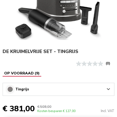
DE KRUIMELVRIJE SET - TINGRIJS
(0)
OP VOORRAAD
(
9
)
Tingrijs
Arrow
€ 381,00
€ 508,00
Incl. VAT
Kosten besparen
€ 127,00