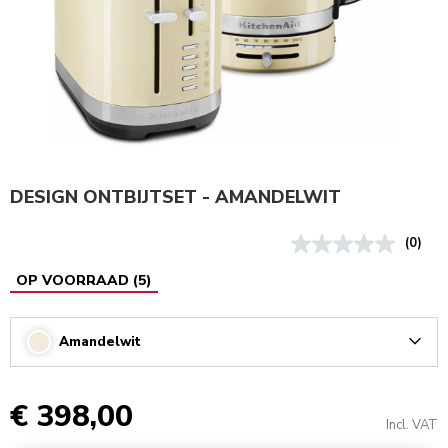
DESIGN ONTBIJTSET - AMANDELWIT
(0)
OP VOORRAAD
(
5
)
Amandelwit
Arrow
€ 398,00
Incl. VAT