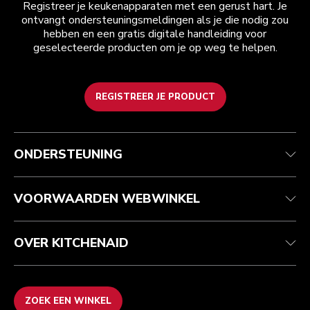
Registreer je keukenapparaten met een gerust hart. Je
ontvangt ondersteuningsmeldingen als je die nodig zou
hebben en een gratis digitale handleiding voor
geselecteerde producten om je op weg te helpen.
REGISTREER JE PRODUCT
Health check
Algemene voorwaarden
Het merk
Zoek een winkel
Klantenservice
Verzending en levering
Onze geschiedenis
ONDERSTEUNING
Je bestelling volgen
Retournering en terugbetaling
Garantie en documenten
Imprint
Contact opnemen
Toegankelijkheidsverklaring
Veelgestelde vragen
ODR
VOORWAARDEN WEBWINKEL
OVER KITCHENAID
ZOEK EEN WINKEL