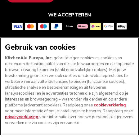
WE ACCEPTEREN
VOLG ONS
Gebruik van cookies
KitchenAid Europa, Inc.
gebruikt eigen cookies en cookies van
derden om de functionaliteit van de site te waarborgen en een optimale
browse-ervaring te bieden (strikt noodzakelijke cookies). Met jouw
toestemming gebruiken we ook cookies om de websiteprestaties te
verbeteren en aanvullende functies te bieden (functionele cookies),
statistische analyse en bezoekersmetingen uit te voeren
(analysecookies) en je advertenties te tonen die zijn afgestemd op je
interesses en browsegedrag – waaronder via derden en op andere
platforms (advertentiecookies). Raadpleeg onze
cookieverklaring
voor meer informatie of om je instellingen te beheren. Raadpleeg onze
© KitchenAid 2026 - Alle rechten voorbehouden.
privacyverklaring
voor informatie over hoe we persoonlijke gegevens
KitchenAid en het design van de mixer zijn handelsmerken
verwerken die via cookies zijn verzameld.
in de Verenigde Staten en andere landen.