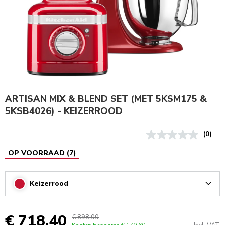
ARTISAN MIX & BLEND SET (MET 5KSM175 &
5KSB4026) - KEIZERROOD
(0)
OP VOORRAAD
(
7
)
Keizerrood
Arrow
€ 718,40
€ 898,00