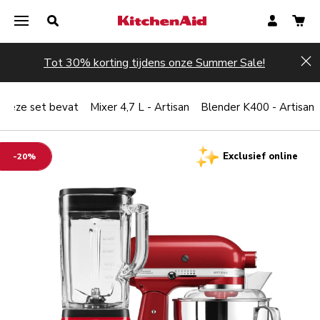
Tot 30% korting tijdens onze Summer Sale!
Hi
Deze set bevat
Mixer 4,7 L - Artisan
Blender K400 - Artisan
Exclusief online
-20%