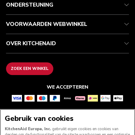
Klantenservice
Verzending en levering
Onze geschiedenis
ONDERSTEUNING
Je bestelling volgen
Retournering en terugbetaling
Garantie en documenten
Imprint
Contact opnemen
Toegankelijkheidsverklaring
Veelgestelde vragen
ODR
VOORWAARDEN WEBWINKEL
OVER KITCHENAID
ZOEK EEN WINKEL
WE ACCEPTEREN
VOLG ONS
Gebruik van cookies
KitchenAid Europa, Inc.
gebruikt eigen cookies en cookies van
derden om de functionaliteit van de site te waarborgen en een optimale