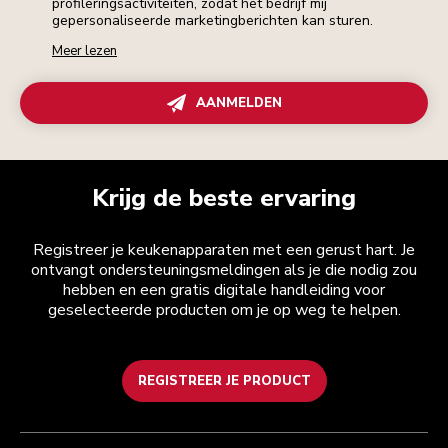
profileringsactiviteiten, zodat het bedrijf mij
gepersonaliseerde marketingberichten kan sturen.
Meer lezen
AANMELDEN
Krijg de beste ervaring
Registreer je keukenapparaten met een gerust hart. Je
ontvangt ondersteuningsmeldingen als je die nodig zou
hebben en een gratis digitale handleiding voor
geselecteerde producten om je op weg te helpen.
REGISTREER JE PRODUCT
Health check
Algemene voorwaarden
Het merk
Zoek een winkel