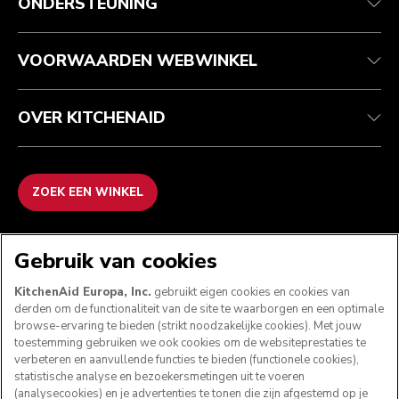
ONDERSTEUNING
Je bestelling volgen
Retournering en terugbetaling
Garantie en documenten
Imprint
Contact opnemen
Toegankelijkheidsverklaring
Veelgestelde vragen
ODR
VOORWAARDEN WEBWINKEL
OVER KITCHENAID
ZOEK EEN WINKEL
WE ACCEPTEREN
Gebruik van cookies
KitchenAid Europa, Inc.
gebruikt eigen cookies en cookies van
derden om de functionaliteit van de site te waarborgen en een optimale
browse-ervaring te bieden (strikt noodzakelijke cookies). Met jouw
VOLG ONS
toestemming gebruiken we ook cookies om de websiteprestaties te
verbeteren en aanvullende functies te bieden (functionele cookies),
statistische analyse en bezoekersmetingen uit te voeren
(analysecookies) en je advertenties te tonen die zijn afgestemd op je