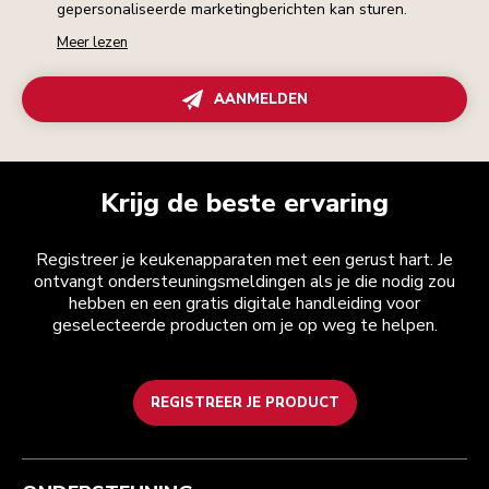
gepersonaliseerde marketingberichten kan sturen.
Meer lezen
AANMELDEN
Krijg de beste ervaring
Registreer je keukenapparaten met een gerust hart. Je
ontvangt ondersteuningsmeldingen als je die nodig zou
hebben en een gratis digitale handleiding voor
geselecteerde producten om je op weg te helpen.
REGISTREER JE PRODUCT
Health check
Algemene voorwaarden
Het merk
Zoek een winkel
Klantenservice
Verzending en levering
Onze geschiedenis