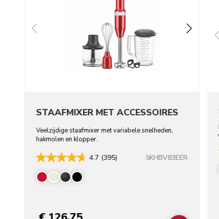
STAAFMIXER MET ACCESSOIRES
Veelzijdige staafmixer met variabele snelheden,
hakmolen en klopper.
5KHBV83EER
4.7
(395)
€ 126,75