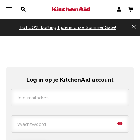
Tot 30% korting tijdens onze Summer Sale!
Hi
Log in op je KitchenAid account
Je e-mailadres
Toggl
Wachtwoord