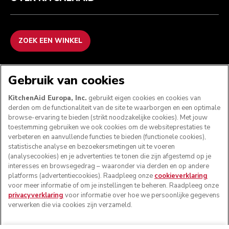
ZOEK EEN WINKEL
WE ACCEPTEREN
Gebruik van cookies
KitchenAid Europa, Inc.
gebruikt eigen cookies en cookies van
derden om de functionaliteit van de site te waarborgen en een optimale
browse-ervaring te bieden (strikt noodzakelijke cookies). Met jouw
VOLG ONS
toestemming gebruiken we ook cookies om de websiteprestaties te
verbeteren en aanvullende functies te bieden (functionele cookies),
statistische analyse en bezoekersmetingen uit te voeren
(analysecookies) en je advertenties te tonen die zijn afgestemd op je
interesses en browsegedrag – waaronder via derden en op andere
platforms (advertentiecookies). Raadpleeg onze
cookieverklaring
voor meer informatie of om je instellingen te beheren. Raadpleeg onze
privacyverklaring
voor informatie over hoe we persoonlijke gegevens
verwerken die via cookies zijn verzameld.