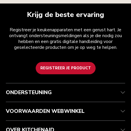
Krijg de beste ervaring
Registreer je keukenapparaten met een gerust hart. Je
ontvangt ondersteuningsmeldingen als je die nodig zou
hebben en een gratis digitale handleiding voor
geselecteerde producten om je op weg te helpen.
REGISTREER JE PRODUCT
Health check
Algemene voorwaarden
Het merk
Zoek een winkel
Klantenservice
Verzending en levering
Onze geschiedenis
ONDERSTEUNING
Je bestelling volgen
Retournering en terugbetaling
Garantie en documenten
Imprint
Contact opnemen
Toegankelijkheidsverklaring
Veelgestelde vragen
ODR
VOORWAARDEN WEBWINKEL
OVER KITCHENAID