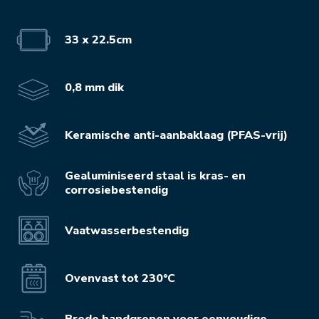
33 x 22.5cm
0,8 mm dik
Keramische anti-aanbaklaag (PFAS-vrij)
Gealuminiseerd staal is kras- en
corrosiebestendig
Vaatwasserbestendig
Ovenvast tot 230°C
Brede handgrepen voor eenvoudige