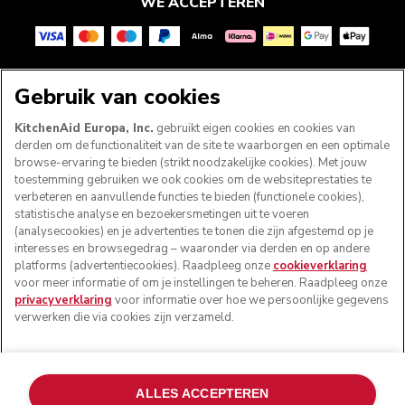
WE ACCEPTEREN
VOLG ONS
Gebruik van cookies
KitchenAid Europa, Inc.
gebruikt eigen cookies en cookies van
derden om de functionaliteit van de site te waarborgen en een optimale
browse-ervaring te bieden (strikt noodzakelijke cookies). Met jouw
toestemming gebruiken we ook cookies om de websiteprestaties te
verbeteren en aanvullende functies te bieden (functionele cookies),
statistische analyse en bezoekersmetingen uit te voeren
(analysecookies) en je advertenties te tonen die zijn afgestemd op je
interesses en browsegedrag – waaronder via derden en op andere
platforms (advertentiecookies). Raadpleeg onze
cookieverklaring
voor meer informatie of om je instellingen te beheren. Raadpleeg onze
© KitchenAid 2026 - Alle rechten voorbehouden.
privacyverklaring
voor informatie over hoe we persoonlijke gegevens
KitchenAid en het design van de mixer zijn handelsmerken
verwerken die via cookies zijn verzameld.
in de Verenigde Staten en andere landen.
Mijn cookies beheren
Privacyverklaring
Cookiebeleid
ALLES ACCEPTEREN
Andere landen
Online geschillenafhandeling