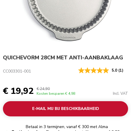
QUICHEVORM 28CM MET ANTI-AANBAKLAAG
5.0
(1)
CC003301-001
€ 19,92
€ 24,90
Incl. VAT
Kosten besparen
€ 4,98
E-MAIL MIJ BIJ BESCHIKBAARHEID
Betaal in 3 termijnen, vanaf € 300 met Alma