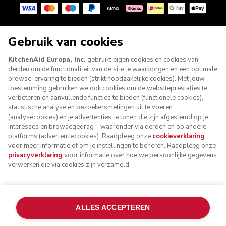
VOLG ONS
Gebruik van cookies
KitchenAid Europa, Inc.
gebruikt eigen cookies en cookies van
derden om de functionaliteit van de site te waarborgen en een optimale
browse-ervaring te bieden (strikt noodzakelijke cookies). Met jouw
toestemming gebruiken we ook cookies om de websiteprestaties te
verbeteren en aanvullende functies te bieden (functionele cookies),
statistische analyse en bezoekersmetingen uit te voeren
(analysecookies) en je advertenties te tonen die zijn afgestemd op je
interesses en browsegedrag – waaronder via derden en op andere
platforms (advertentiecookies). Raadpleeg onze
cookieverklaring
voor meer informatie of om je instellingen te beheren. Raadpleeg onze
© KitchenAid 2026 - Alle rechten voorbehouden.
privacyverklaring
voor informatie over hoe we persoonlijke gegevens
KitchenAid en het design van de mixer zijn handelsmerken
verwerken die via cookies zijn verzameld.
in de Verenigde Staten en andere landen.
Mijn cookies beheren
Privacyverklaring
Cookiebeleid
ALLES ACCEPTEREN
Andere landen
Online geschillenafhandeling