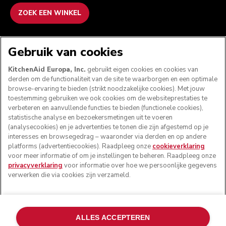
ZOEK EEN WINKEL
WE ACCEPTEREN
Gebruik van cookies
KitchenAid Europa, Inc.
gebruikt eigen cookies en cookies van
derden om de functionaliteit van de site te waarborgen en een optimale
browse-ervaring te bieden (strikt noodzakelijke cookies). Met jouw
VOLG ONS
toestemming gebruiken we ook cookies om de websiteprestaties te
verbeteren en aanvullende functies te bieden (functionele cookies),
statistische analyse en bezoekersmetingen uit te voeren
(analysecookies) en je advertenties te tonen die zijn afgestemd op je
interesses en browsegedrag – waaronder via derden en op andere
platforms (advertentiecookies). Raadpleeg onze
cookieverklaring
voor meer informatie of om je instellingen te beheren. Raadpleeg onze
privacyverklaring
voor informatie over hoe we persoonlijke gegevens
verwerken die via cookies zijn verzameld.
© KitchenAid 2026 - Alle rechten voorbehouden.
ALLES ACCEPTEREN
KitchenAid en het design van de mixer zijn handelsmerken