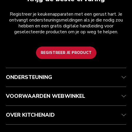
Registreer je keukenapparaten met een gerust hart. Je
ontvangt ondersteuningsmeldingen als je die nodig zou
hebben en een gratis digitale handleiding voor
geselecteerde producten om je op weg te helpen.
REGISTREER JE PRODUCT
Health check
Algemene voorwaarden
Het merk
Zoek een winkel
Klantenservice
Verzending en levering
Onze geschiedenis
ONDERSTEUNING
Je bestelling volgen
Retournering en terugbetaling
Garantie en documenten
Imprint
Contact opnemen
Toegankelijkheidsverklaring
Veelgestelde vragen
ODR
VOORWAARDEN WEBWINKEL
OVER KITCHENAID