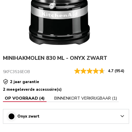
MINIHAKMOLEN 830 ML - ONYX ZWART
4.7
(954)
5KFC3516EOB
2 jaar garantie
2 meegeleverde accessoire(s)
OP VOORRAAD
(
4
)
BINNENKORT VERKRIJGBAAR
(
1
)
Onyx zwart
Arrow