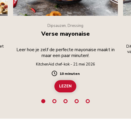
Dipsauzen, Dressing
Verse mayonaise
met
Di
Leer hoe je zelf de perfecte mayonaise maakt in
va
maar een paar minuten!.
KitchenAid chef-kok - 21 mei 2026
10 minuten
Duration
LEZEN