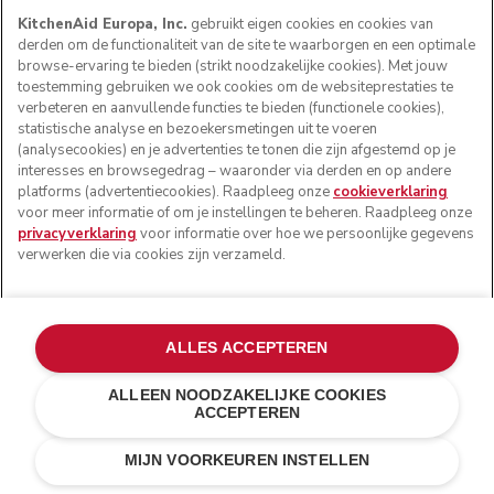
KitchenAid Europa, Inc.
gebruikt eigen cookies en cookies van
derden om de functionaliteit van de site te waarborgen en een optimale
browse-ervaring te bieden (strikt noodzakelijke cookies). Met jouw
toestemming gebruiken we ook cookies om de websiteprestaties te
verbeteren en aanvullende functies te bieden (functionele cookies),
statistische analyse en bezoekersmetingen uit te voeren
(analysecookies) en je advertenties te tonen die zijn afgestemd op je
interesses en browsegedrag – waaronder via derden en op andere
platforms (advertentiecookies). Raadpleeg onze
cookieverklaring
voor meer informatie of om je instellingen te beheren. Raadpleeg onze
privacyverklaring
voor informatie over hoe we persoonlijke gegevens
verwerken die via cookies zijn verzameld.
ALLES ACCEPTEREN
ALLEEN NOODZAKELIJKE COOKIES
ACCEPTEREN
Onyx zwart
€ 99,00
IN WINKELWAGEN
€ 79,20
MIJN VOORKEUREN INSTELLEN
Kosten besparen
€ 19,80