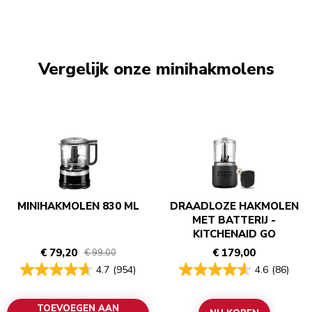
Vergelijk onze minihakmolens
MINIHAKMOLEN 830 ML
DRAADLOZE HAKMOLEN
MET BATTERIJ -
KITCHENAID GO
€ 79,20
€ 179,00
€ 99,00
4.7
(954)
4.6
(86)
TOEVOEGEN AAN