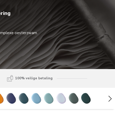
ering
n complexe oesterzwam.
100% veilige betaling