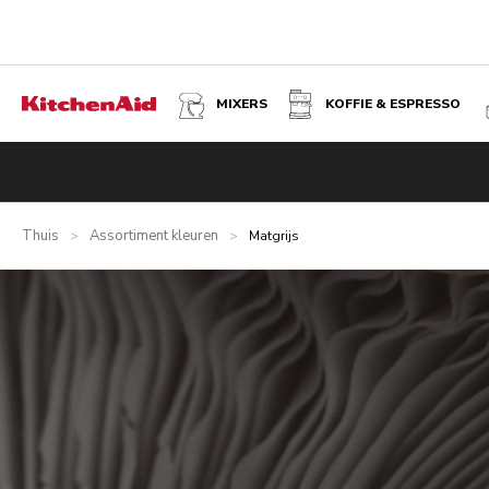
MIXERS
KOFFIE & ESPRESSO
Thuis
Assortiment kleuren
>
>
Matgrijs