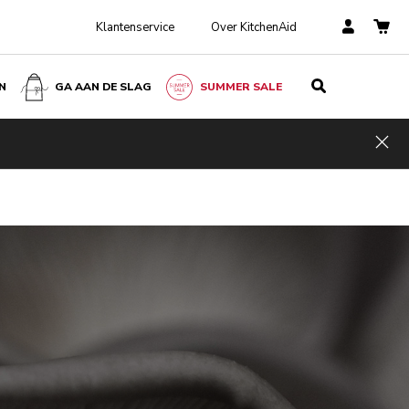
Klantenservice
Over KitchenAid
N
GA AAN DE SLAG
SUMMER SALE
Hid