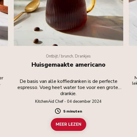
Ontbijt / brunch, Drankjes
Huisgemaakte americano
er
M
De basis van alle koffiedranken is de perfecte
.
le
espresso. Voeg heet water toe voor een groter
drankje.
KitchenAid Chef - 04 december 2024
5 minuten
Duration
MEER LEZEN