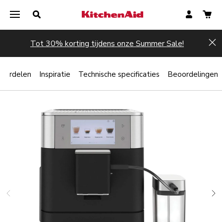
Tot 30% korting tijdens onze Summer Sale!
Hi
oordelen
Inspiratie
Technische specificaties
Beoordelingen