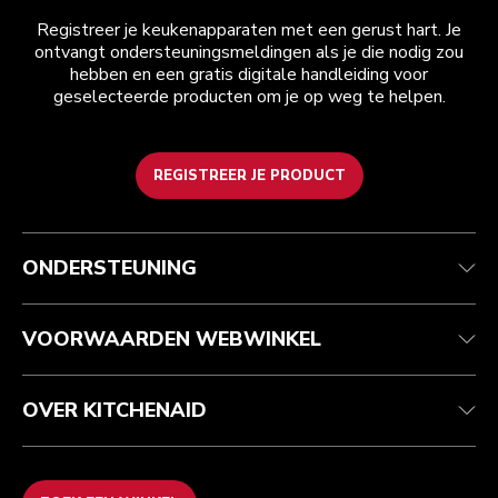
Registreer je keukenapparaten met een gerust hart. Je
ontvangt ondersteuningsmeldingen als je die nodig zou
hebben en een gratis digitale handleiding voor
geselecteerde producten om je op weg te helpen.
REGISTREER JE PRODUCT
Health check
Algemene voorwaarden
Het merk
Zoek een winkel
Klantenservice
Verzending en levering
Onze geschiedenis
ONDERSTEUNING
Je bestelling volgen
Retournering en terugbetaling
Garantie en documenten
Imprint
Contact opnemen
Toegankelijkheidsverklaring
Veelgestelde vragen
ODR
VOORWAARDEN WEBWINKEL
OVER KITCHENAID