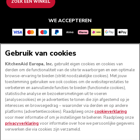
ZOEK EEN WINKEL
WE ACCEPTEREN
VOLG ONS
Gebruik van cookies
KitchenAid Europa, Inc.
gebruikt eigen cookies en cookies van
derden om de functionaliteit van de site te waarborgen en een optimale
browse-ervaring te bieden (strikt noodzakelijke cookies). Met jouw
toestemming gebruiken we ook cookies om de websiteprestaties te
verbeteren en aanvullende functies te bieden (functionele cookies),
statistische analyse en bezoekersmetingen uit te voeren
(analysecookies) en je advertenties te tonen die zijn afgestemd op je
interesses en browsegedrag – waaronder via derden en op andere
platforms (advertentiecookies). Raadpleeg onze
cookieverklaring
voor meer informatie of om je instellingen te beheren. Raadpleeg onze
© KitchenAid 2026 - Alle rechten voorbehouden.
privacyverklaring
voor informatie over hoe we persoonlijke gegevens
KitchenAid en het design van de mixer zijn handelsmerken
verwerken die via cookies zijn verzameld.
in de Verenigde Staten en andere landen.