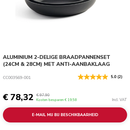
ALUMINIUM 2-DELIGE BRAADPANNENSET
(24CM & 28CM) MET ANTI-AANBAKLAAG
5.0
(2)
CC003569-001
€ 78,32
€ 97,90
Incl. VAT
Kosten besparen
€ 19,58
E-MAIL MIJ BIJ BESCHIKBAARHEID