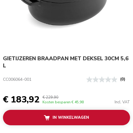
GIETIJZEREN BRAADPAN MET DEKSEL 30CM 5,6
L
CC006064-001
(0)
€ 183,92
€ 229,90
Incl. VAT
Kosten besparen
€ 45,98
IN WINKELWAGEN