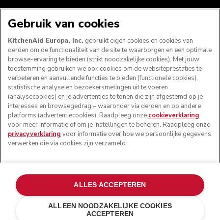
VOLG ONS
Gebruik van cookies
KitchenAid Europa, Inc.
gebruikt eigen cookies en cookies van
derden om de functionaliteit van de site te waarborgen en een optimale
browse-ervaring te bieden (strikt noodzakelijke cookies). Met jouw
toestemming gebruiken we ook cookies om de websiteprestaties te
verbeteren en aanvullende functies te bieden (functionele cookies),
statistische analyse en bezoekersmetingen uit te voeren
(analysecookies) en je advertenties te tonen die zijn afgestemd op je
interesses en browsegedrag – waaronder via derden en op andere
platforms (advertentiecookies). Raadpleeg onze
cookieverklaring
voor meer informatie of om je instellingen te beheren. Raadpleeg onze
© KitchenAid 2026 - Alle rechten voorbehouden.
privacyverklaring
voor informatie over hoe we persoonlijke gegevens
KitchenAid en het design van de mixer zijn handelsmerken
verwerken die via cookies zijn verzameld.
in de Verenigde Staten en andere landen.
Mijn cookies beheren
Privacyverklaring
Cookiebeleid
ALLES ACCEPTEREN
Andere landen
Online geschillenafhandeling
ALLEEN NOODZAKELIJKE COOKIES
ACCEPTEREN