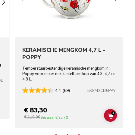
KERAMISCHE MENGKOM 4,7 L -
POPPY
f
Temperatuurbestendige keramische mengkom in
Poppy voor mixer met kantelbare kop van 4,3, 4,7 en
4,8 L.
SL
5KSM2CB5PPY
4.4
(69)
€ 83,30
+
€ 119,00
ADD TO C
Bespaar
€ 35,70