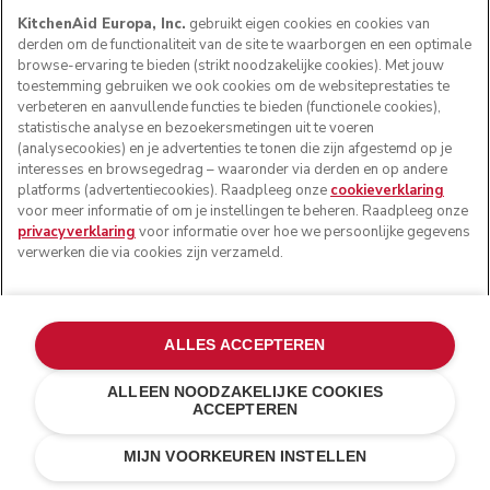
KitchenAid Europa, Inc.
gebruikt eigen cookies en cookies van
derden om de functionaliteit van de site te waarborgen en een optimale
browse-ervaring te bieden (strikt noodzakelijke cookies). Met jouw
toestemming gebruiken we ook cookies om de websiteprestaties te
verbeteren en aanvullende functies te bieden (functionele cookies),
statistische analyse en bezoekersmetingen uit te voeren
(analysecookies) en je advertenties te tonen die zijn afgestemd op je
interesses en browsegedrag – waaronder via derden en op andere
platforms (advertentiecookies). Raadpleeg onze
cookieverklaring
voor meer informatie of om je instellingen te beheren. Raadpleeg onze
privacyverklaring
voor informatie over hoe we persoonlijke gegevens
verwerken die via cookies zijn verzameld.
ALLES ACCEPTEREN
ALLEEN NOODZAKELIJKE COOKIES
ACCEPTEREN
€ 119,00
€ 83,30
IN WINKELWAGEN
Kosten besparen
€ 35,70
MIJN VOORKEUREN INSTELLEN