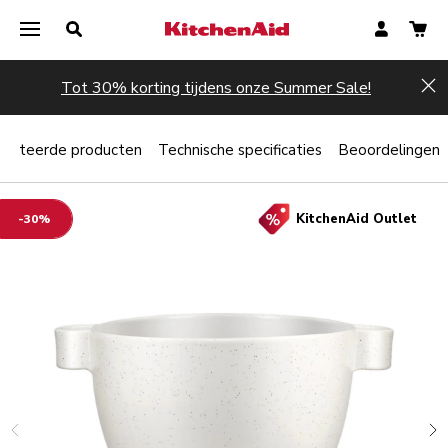
Tot 30% korting tijdens onze Summer Sale!
Hi
elateerde producten
Technische specificaties
Beoordelingen
KitchenAid Outlet
-30%