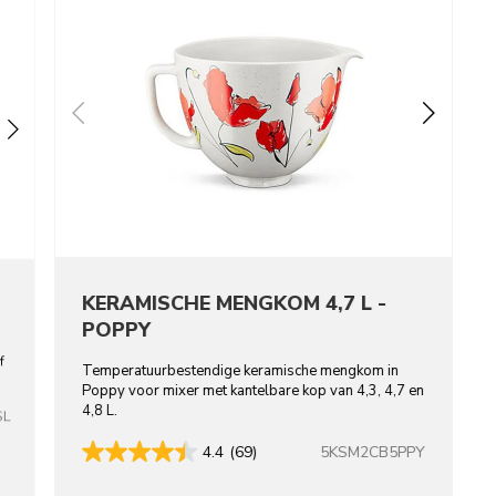
KERAMISCHE MENGKOM 4,7 L -
POPPY
f
Temperatuurbestendige keramische mengkom in
Poppy voor mixer met kantelbare kop van 4,3, 4,7 en
4,8 L.
SL
5KSM2CB5PPY
4.4
(69)