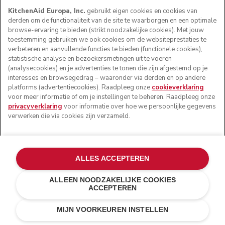
Your email address
KitchenAid Europa, Inc.
gebruikt eigen cookies en cookies van
derden om de functionaliteit van de site te waarborgen en een optimale
browse-ervaring te bieden (strikt noodzakelijke cookies). Met jouw
Voornaam
toestemming gebruiken we ook cookies om de websiteprestaties te
verbeteren en aanvullende functies te bieden (functionele cookies),
statistische analyse en bezoekersmetingen uit te voeren
Achternaam
(analysecookies) en je advertenties te tonen die zijn afgestemd op je
interesses en browsegedrag – waaronder via derden en op andere
Ik ga ermee akkoord dat mijn persoonlijke gegevens
platforms (advertentiecookies). Raadpleeg onze
cookieverklaring
worden verwerkt, zodat KitchenAid Europa Inc. mij
voor meer informatie of om je instellingen te beheren. Raadpleeg onze
marketingberichten kan sturen via elektronische kanalen.
privacyverklaring
voor informatie over hoe we persoonlijke gegevens
verwerken die via cookies zijn verzameld.
Meer lezen
Ik ga ermee akkoord dat mijn persoonlijke gegevens door
KitchenAid Europa Inc. worden verwerkt voor
profileringsactiviteiten, zodat het bedrijf mij
ALLES ACCEPTEREN
gepersonaliseerde marketingberichten kan sturen.
Meer lezen
ALLEEN NOODZAKELIJKE COOKIES
ACCEPTEREN
€ 139,00
€ 97,30
AANMELDEN
IN WINKELWAGEN
Kosten besparen
€ 41,70
MIJN VOORKEUREN INSTELLEN