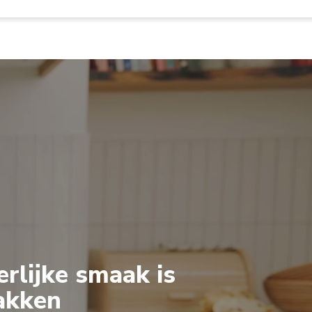
rlijke smaak is
akken