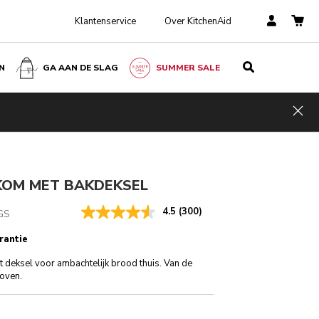
Klantenservice
Over KitchenAid
N
GA AAN DE SLAG
SUMMER SALE
€ 179,00
IN WINKELWAGEN
€ 125,30
Kosten
Incl. VAT
Hid
besparen
€ 53,70
ngen
OM MET BAKDEKSEL
4.5
(300)
GS
rantie
deksel voor ambachtelijk brood thuis. Van de
 oven.