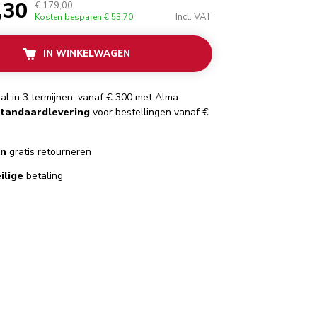
,30
€ 179,00
Incl. VAT
Kosten besparen
€ 53,70
IN WINKELWAGEN
al in 3 termijnen, vanaf € 300 met Alma
standaardlevering
voor bestellingen vanaf €
en
gratis retourneren
ilige
betaling