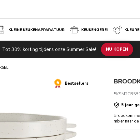
KLEINE KEUKENAPPARATUUR
KEUKENGEREI
KLEURE
Tot 30% korting tijdens onze Summer Sale!
de producten
Inspiratie
Technische specificaties
NU KOPEN
Beoordeli
KSEL
BROODK
Bestsellers
5KSM2CB5B
5 jaar ga
Broodkom met 
mixer naar de