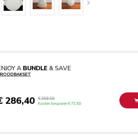
ENJOY A
BUNDLE
& SAVE
BROODBAKSET
€ 286,40
€ 358,00
Kosten besparen
€ 71,60