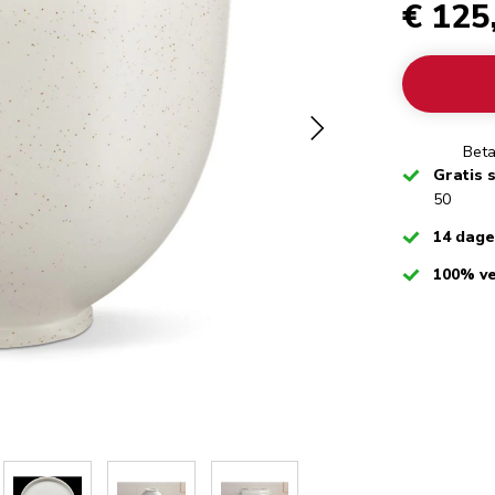
€ 125
Beta
Checked
Gratis 
50
Checked
14 dag
Checked
100% ve