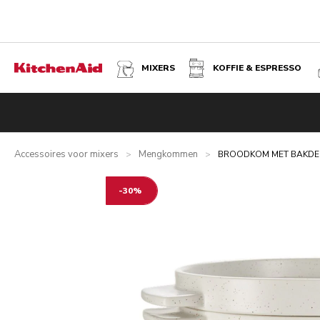
MIXERS
KOFFIE & ESPRESSO
BROODKOM MET BAKDEKSEL
Overzicht
Wat zit er in de doos?
Voordelen
Gerelateer
Accessoires voor mixers
Mengkommen
>
>
BROODKOM MET BAKDE
-30%