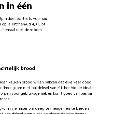
 in één
lpmiddel echt iets voor jou.
p je KitchenAid 4,3 L of
– allemaal met deze kom.
chtelijk brood
 eigen keuken brood willen bakken dat elke keer goed
roodmengkom met bakdeksel van KitchenAid de ideale
tworpen voor gebruiksgemak en komt goed van pas bij
roces.
kom in je mixer om deeg te mengen en te kneden,
et het deksel erop rijzen en plaats de kom daarna