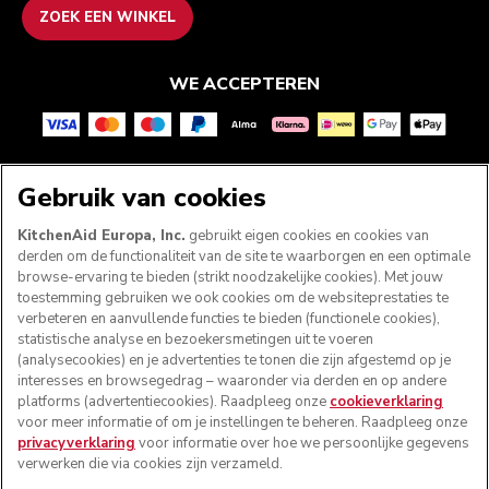
ZOEK EEN WINKEL
WE ACCEPTEREN
VOLG ONS
Gebruik van cookies
KitchenAid Europa, Inc.
gebruikt eigen cookies en cookies van
derden om de functionaliteit van de site te waarborgen en een optimale
browse-ervaring te bieden (strikt noodzakelijke cookies). Met jouw
toestemming gebruiken we ook cookies om de websiteprestaties te
verbeteren en aanvullende functies te bieden (functionele cookies),
statistische analyse en bezoekersmetingen uit te voeren
(analysecookies) en je advertenties te tonen die zijn afgestemd op je
interesses en browsegedrag – waaronder via derden en op andere
platforms (advertentiecookies). Raadpleeg onze
cookieverklaring
voor meer informatie of om je instellingen te beheren. Raadpleeg onze
© KitchenAid 2026 - Alle rechten voorbehouden.
privacyverklaring
voor informatie over hoe we persoonlijke gegevens
KitchenAid en het design van de mixer zijn handelsmerken
verwerken die via cookies zijn verzameld.
in de Verenigde Staten en andere landen.