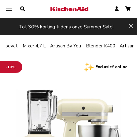
Tot 30% korting tijdens onze Summer Sale!
Hi
et bevat
Mixer 4,7 L - Artisan By You
Blender K400 - Artisan
Exclusief online
-10%