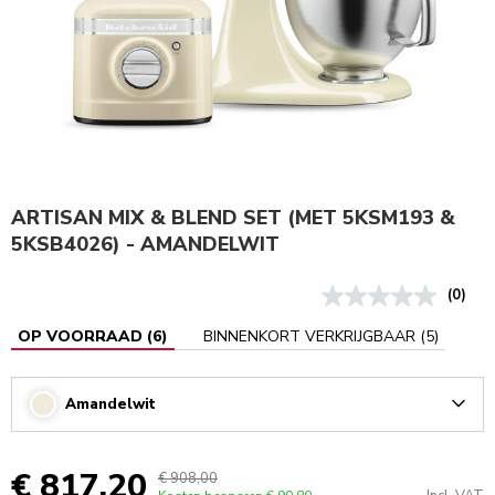
ARTISAN MIX & BLEND SET (MET 5KSM193 &
5KSB4026) - AMANDELWIT
(0)
OP VOORRAAD
(
6
)
BINNENKORT VERKRIJGBAAR
(
5
)
Amandelwit
Arrow
€ 817,20
€ 908,00