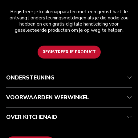
Registreer je keukenapparaten met een gerust hart. Je
ontvangt ondersteuningsmeldingen als je die nodig zou
hebben en een gratis digitale handleiding voor
geselecteerde producten om je op weg te helpen.
REGISTREER JE PRODUCT
Health check
Algemene voorwaarden
Het merk
Zoek een winkel
Klantenservice
Verzending en levering
Onze geschiedenis
ONDERSTEUNING
Je bestelling volgen
Retournering en terugbetaling
Garantie en documenten
Imprint
Contact opnemen
Toegankelijkheidsverklaring
Veelgestelde vragen
ODR
VOORWAARDEN WEBWINKEL
OVER KITCHENAID