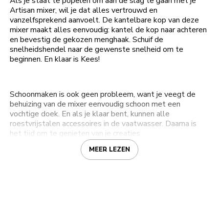
Als je staat te popelen om aan de slag te gaan met je
Artisan mixer, wil je dat alles vertrouwd en
vanzelfsprekend aanvoelt. De kantelbare kop van deze
mixer maakt alles eenvoudig: kantel de kop naar achteren
en bevestig de gekozen menghaak. Schuif de
snelheidshendel naar de gewenste snelheid om te
beginnen. En klaar is Kees!
Schoonmaken is ook geen probleem, want je veegt de
behuizing van de mixer eenvoudig schoon met een
vochtige doek. En als je klaar bent, kunnen alle
roestvrijstalen accessoires in de vaatwasser. Daarna is
het tijd om te genieten van je creaties.
MEER LEZEN