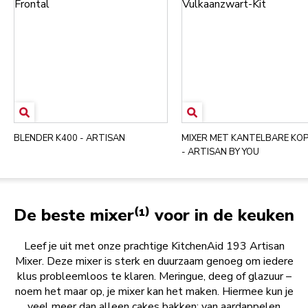
BLENDER K400 - ARTISAN
MIXER MET KANTELBARE KOP 
- ARTISAN BY YOU
De beste mixer⁽¹⁾ voor in de keuken
Leef je uit met onze prachtige KitchenAid 193 Artisan
Mixer. Deze mixer is sterk en duurzaam genoeg om iedere
klus probleemloos te klaren. Meringue, deeg of glazuur –
noem het maar op, je mixer kan het maken. Hiermee kun je
veel meer dan alleen cakes bakken; van aardappelen