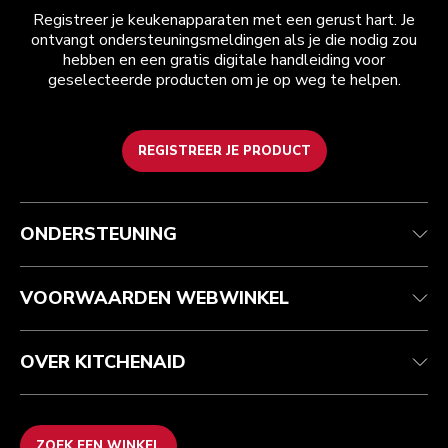
Registreer je keukenapparaten met een gerust hart. Je
ontvangt ondersteuningsmeldingen als je die nodig zou
hebben en een gratis digitale handleiding voor
geselecteerde producten om je op weg te helpen.
REGISTREER JE PRODUCT
Health check
Algemene voorwaarden
Het merk
Zoek een winkel
Klantenservice
Verzending en levering
Onze geschiedenis
ONDERSTEUNING
Je bestelling volgen
Retournering en terugbetaling
Garantie en documenten
Imprint
Contact opnemen
Toegankelijkheidsverklaring
Veelgestelde vragen
ODR
VOORWAARDEN WEBWINKEL
OVER KITCHENAID
ZOEK EEN WINKEL