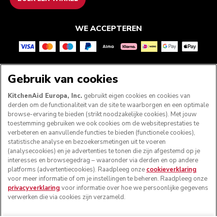
WE ACCEPTEREN
VOLG ONS
Gebruik van cookies
KitchenAid Europa, Inc.
gebruikt eigen cookies en cookies van
derden om de functionaliteit van de site te waarborgen en een optimale
browse-ervaring te bieden (strikt noodzakelijke cookies). Met jouw
toestemming gebruiken we ook cookies om de websiteprestaties te
verbeteren en aanvullende functies te bieden (functionele cookies),
statistische analyse en bezoekersmetingen uit te voeren
(analysecookies) en je advertenties te tonen die zijn afgestemd op je
interesses en browsegedrag – waaronder via derden en op andere
platforms (advertentiecookies). Raadpleeg onze
cookieverklaring
voor meer informatie of om je instellingen te beheren. Raadpleeg onze
© KitchenAid 2026 - Alle rechten voorbehouden.
privacyverklaring
voor informatie over hoe we persoonlijke gegevens
KitchenAid en het design van de mixer zijn handelsmerken
verwerken die via cookies zijn verzameld.
in de Verenigde Staten en andere landen.