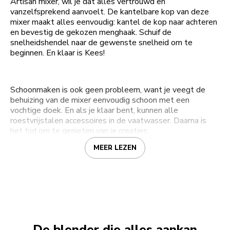
Artisan mixer, wil je dat alles vertrouwd en
vanzelfsprekend aanvoelt. De kantelbare kop van deze
mixer maakt alles eenvoudig: kantel de kop naar achteren
en bevestig de gekozen menghaak. Schuif de
snelheidshendel naar de gewenste snelheid om te
beginnen. En klaar is Kees!
Schoonmaken is ook geen probleem, want je veegt de
behuizing van de mixer eenvoudig schoon met een
vochtige doek. En als je klaar bent, kunnen alle
roestvrijstalen accessoires in de vaatwasser. Daarna is
het tijd om te genieten van je creaties.
MEER LEZEN
De blender die alles aankan