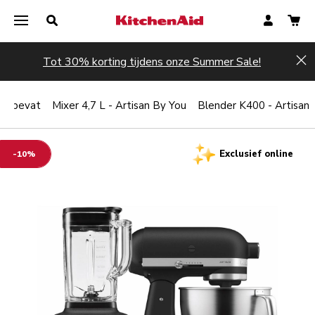
Tot 30% korting tijdens onze Summer Sale!
Hi
et bevat
Mixer 4,7 L - Artisan By You
Blender K400 - Artisan
Exclusief online
-10%