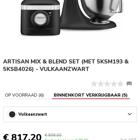
ARTISAN MIX & BLEND SET (MET 5KSM193 &
5KSB4026) - VULKAANZWART
(0)
OP VOORRAAD
(
6
)
BINNENKORT VERKRIJGBAAR
(
5
)
Vulkaanzwart
Arrow
€ 817,20
€ 908,00