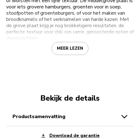
of worsten met een fijne textuur. De middelgrove plaat is
voor iets grovere hamburgers, groenten voor in soep,
stoofpotten of groenteburgers, of voor het maken van
broodkruimels of het verkruimelen van harde kazen. Met
de grove plaat krijg je nog brokkeligere resultaten, de
perfecte textuur voor chili con carne, geroosterde noten of
vleespasteien.
MEER LEZEN
Bekijk de details
productsamenvatting
Download de garantie