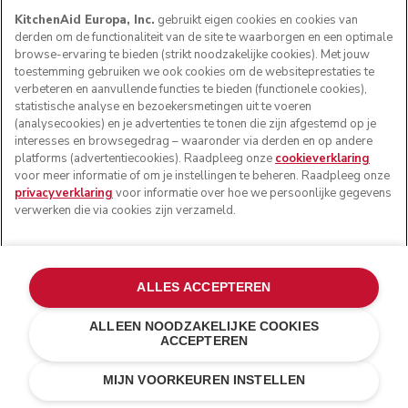
KitchenAid Europa, Inc.
gebruikt eigen cookies en cookies van
Ontvang 5% korting als je je
derden om de functionaliteit van de site te waarborgen en een optimale
aanmeldt voor nieuws en
browse-ervaring te bieden (strikt noodzakelijke cookies). Met jouw
toestemming gebruiken we ook cookies om de websiteprestaties te
aanbiedingen
verbeteren en aanvullende functies te bieden (functionele cookies),
statistische analyse en bezoekersmetingen uit te voeren
Bekijk onze
Privacyverklaring
(analysecookies) en je advertenties te tonen die zijn afgestemd op je
interesses en browsegedrag – waaronder via derden en op andere
platforms (advertentiecookies). Raadpleeg onze
cookieverklaring
Your email address
voor meer informatie of om je instellingen te beheren. Raadpleeg onze
privacyverklaring
voor informatie over hoe we persoonlijke gegevens
verwerken die via cookies zijn verzameld.
Voornaam
Achternaam
ALLES ACCEPTEREN
Ik ga ermee akkoord dat mijn persoonlijke gegevens
ALLEEN NOODZAKELIJKE COOKIES
worden verwerkt, zodat KitchenAid Europa Inc. mij
ACCEPTEREN
marketingberichten kan sturen via elektronische kanalen.
€ 279,00
€ 195,30
IN WINKELWAGEN
Meer lezen
Kosten besparen
€ 83,70
MIJN VOORKEUREN INSTELLEN
Ik ga ermee akkoord dat mijn persoonlijke gegevens door