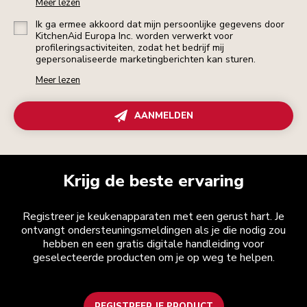
Meer lezen
Ik ga ermee akkoord dat mijn persoonlijke gegevens door
KitchenAid Europa Inc. worden verwerkt voor
profileringsactiviteiten, zodat het bedrijf mij
gepersonaliseerde marketingberichten kan sturen.
Meer lezen
AANMELDEN
Krijg de beste ervaring
Registreer je keukenapparaten met een gerust hart. Je
ontvangt ondersteuningsmeldingen als je die nodig zou
hebben en een gratis digitale handleiding voor
geselecteerde producten om je op weg te helpen.
REGISTREER JE PRODUCT