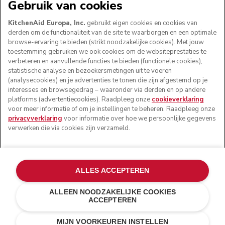
VOLG ONS
Gebruik van cookies
KitchenAid Europa, Inc.
gebruikt eigen cookies en cookies van
derden om de functionaliteit van de site te waarborgen en een optimale
browse-ervaring te bieden (strikt noodzakelijke cookies). Met jouw
toestemming gebruiken we ook cookies om de websiteprestaties te
verbeteren en aanvullende functies te bieden (functionele cookies),
statistische analyse en bezoekersmetingen uit te voeren
(analysecookies) en je advertenties te tonen die zijn afgestemd op je
interesses en browsegedrag – waaronder via derden en op andere
platforms (advertentiecookies). Raadpleeg onze
cookieverklaring
voor meer informatie of om je instellingen te beheren. Raadpleeg onze
© KitchenAid 2026 - Alle rechten voorbehouden.
privacyverklaring
voor informatie over hoe we persoonlijke gegevens
KitchenAid en het design van de mixer zijn handelsmerken
verwerken die via cookies zijn verzameld.
in de Verenigde Staten en andere landen.
Mijn cookies beheren
Privacyverklaring
Cookiebeleid
Andere landen
Online geschillenafhandeling
ALLES ACCEPTEREN
ALLEEN NOODZAKELIJKE COOKIES
ACCEPTEREN
€ 69,00
€ 48,30
IN WINKELWAGEN
Kosten besparen
€ 20,70
MIJN VOORKEUREN INSTELLEN