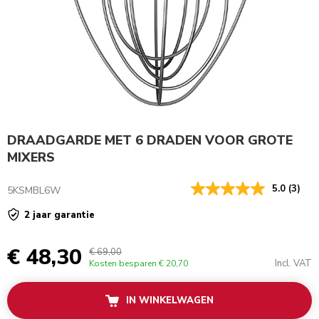
DRAADGARDE MET 6 DRADEN VOOR GROTE
MIXERS
5.0
(3)
5KSMBL6W
2 jaar garantie
€ 48,30
€ 69,00
Incl. VAT
Kosten besparen
€ 20,70
IN WINKELWAGEN