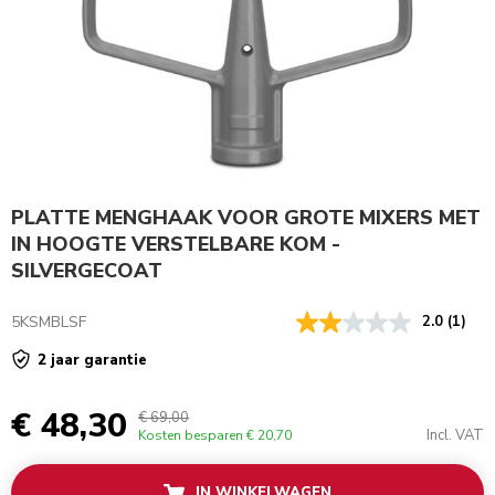
PLATTE MENGHAAK VOOR GROTE MIXERS MET
IN HOOGTE VERSTELBARE KOM -
SILVERGECOAT
5KSMBLSF
2.0
(1)
2 jaar garantie
€ 48,30
€ 69,00
Incl. VAT
Kosten besparen
€ 20,70
IN WINKELWAGEN