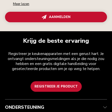
Meer lezen
AANMELDEN
Krijg de beste ervaring
Registreer je keukenapparaten met een gerust hart. Je
ontvangt ondersteuningsmeldingen als je die nodig zou
hebben en een gratis digitale handleiding voor
geselecteerde producten om je op weg te helpen.
REGISTREER JE PRODUCT
Health check
Algemene voorwaarden
Het merk
Zoek een winkel
Klantenservice
Verzending en levering
Onze geschiedenis
ONDERSTEUNING
Je bestelling volgen
Retournering en terugbetaling
Garantie en documenten
Imprint