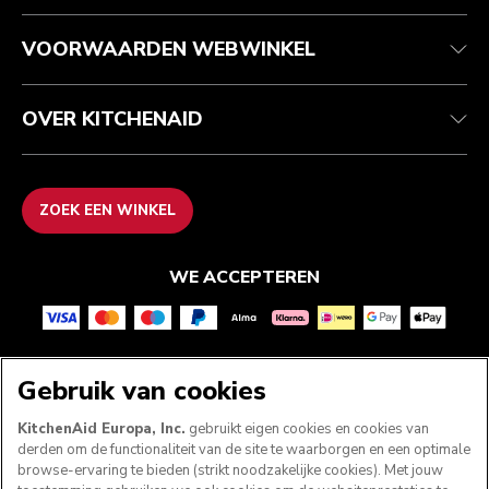
Contact opnemen
Toegankelijkheidsverklaring
Veelgestelde vragen
ODR
VOORWAARDEN WEBWINKEL
OVER KITCHENAID
ZOEK EEN WINKEL
WE ACCEPTEREN
VOLG ONS
Gebruik van cookies
KitchenAid Europa, Inc.
gebruikt eigen cookies en cookies van
derden om de functionaliteit van de site te waarborgen en een optimale
browse-ervaring te bieden (strikt noodzakelijke cookies). Met jouw