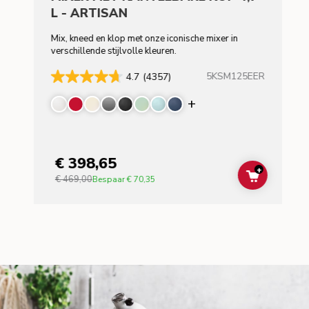
L - ARTISAN
Mix, kneed en klop met onze iconische mixer in
verschillende stijlvolle kleuren.
5KSM125EER
4.7
(4357)
Display more color
€ 398,65
+
€ 469,00
ADD TO C
Bespaar
€ 70,35