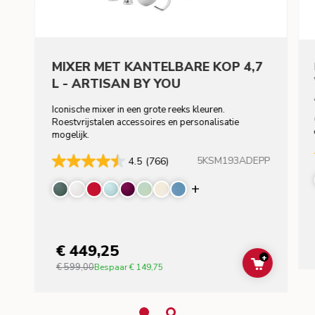
MIXER MET KANTELBARE KOP 4,7
L - ARTISAN BY YOU
Iconische mixer in een grote reeks kleuren.
Roestvrijstalen accessoires en personalisatie
mogelijk.
5KSM193ADEPP
4.5
(766)
Display more color
€ 449,25
+
€ 599,00
ADD TO C
Bespaar
€ 149,75