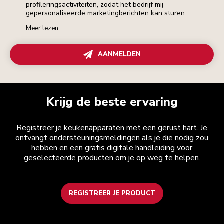
profileringsactiviteiten, zodat het bedrijf mij
gepersonaliseerde marketingberichten kan sturen.
Meer lezen
AANMELDEN
Krijg de beste ervaring
Registreer je keukenapparaten met een gerust hart. Je
ontvangt ondersteuningsmeldingen als je die nodig zou
hebben en een gratis digitale handleiding voor
geselecteerde producten om je op weg te helpen.
REGISTREER JE PRODUCT
Health check
Algemene voorwaarden
Het merk
Zoek een winkel