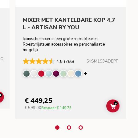
MIXER MET KANTELBARE KOP 4,7
L - ARTISAN BY YOU
Iconische mixer in een grote reeks kleuren.
Roestvrijstalen accessoires en personalisatie
mogelijk.
AC
5KSM193ADEPP
4.5
(766)
Display more color
+
€ 449,25
ADD TO CART
+
€ 599,00
ADD TO C
Bespaar
€ 149,75