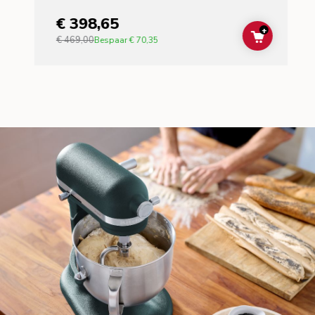
€ 398,65
+
€ 469,00
ADD TO C
Bespaar
€ 70,35