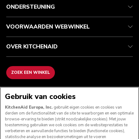
Klantenservice
Verzending en levering
Onze geschiedenis
ONDERSTEUNING
Je bestelling volgen
Retournering en terugbetaling
Garantie en documenten
Imprint
Contact opnemen
Toegankelijkheidsverklaring
Veelgestelde vragen
ODR
VOORWAARDEN WEBWINKEL
OVER KITCHENAID
ZOEK EEN WINKEL
WE ACCEPTEREN
Gebruik van cookies
KitchenAid Europa, Inc.
gebruikt eigen cookies en cookies van
derden om de functionaliteit van de site te waarborgen en een optimale
browse-ervaring te bieden (strikt noodzakelijke cookies). Met jouw
VOLG ONS
toestemming gebruiken we ook cookies om de websiteprestaties te
verbeteren en aanvullende functies te bieden (functionele cookies),
statistische analyse en bezoekersmetingen uit te voeren