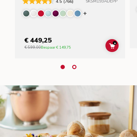
5KSM193ADEPP
4.5
(766)
Display more color
€ 449,25
+
€ 599,00
ADD TO C
Bespaar
€ 149,75