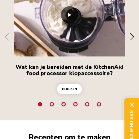
Wat kan je bereiden met de KitchenAid
Wa
food processor klopaccessoire?
BEKIJKEN
BEKIJKEN
MELD JE NU AAN
Recepten om te maken