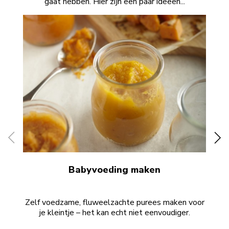
gaat hebben. Hier zijn een paar ideeën...
Babyvoeding maken
Zelf voedzame, fluweelzachte purees maken voor
Laa
je kleintje – het kan echt niet eenvoudiger.
i