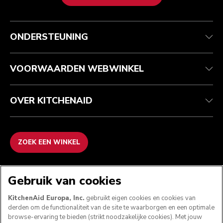
Health check
Algemene voorwaarden
Het merk
Zoek een winkel
Klantenservice
Verzending en levering
Onze geschiedenis
ONDERSTEUNING
Je bestelling volgen
Retournering en terugbetaling
Garantie en documenten
Imprint
Contact opnemen
Toegankelijkheidsverklaring
Veelgestelde vragen
ODR
VOORWAARDEN WEBWINKEL
OVER KITCHENAID
ZOEK EEN WINKEL
WE ACCEPTEREN
Gebruik van cookies
KitchenAid Europa, Inc.
gebruikt eigen cookies en cookies van
derden om de functionaliteit van de site te waarborgen en een optimale
browse-ervaring te bieden (strikt noodzakelijke cookies). Met jouw
VOLG ONS