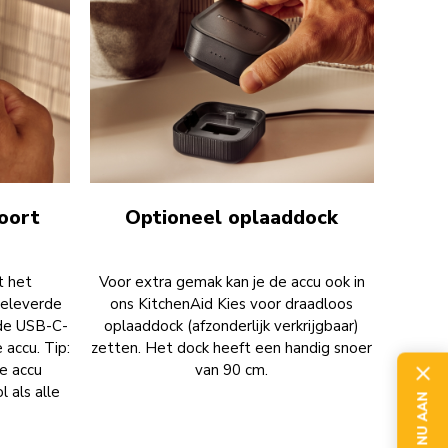
oort
Optioneel oplaaddock
t het
Voor extra gemak kan je de accu ook in
eleverde
ons KitchenAid Kies voor draadloos
 de USB-C-
oplaaddock (afzonderlijk verkrijgbaar)
 accu. Tip:
zetten. Het dock heeft een handig snoer
de accu
van 90 cm.
l als alle