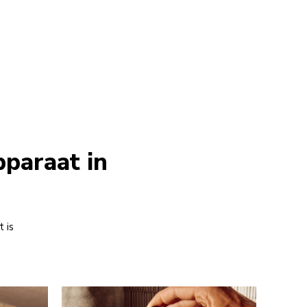
pparaat in
 is