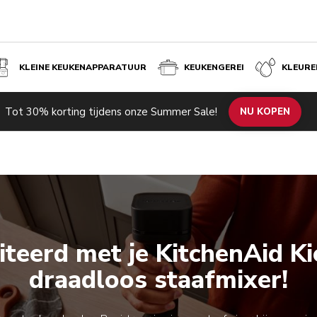
KLEINE KEUKENAPPARATUUR
KEUKENGEREI
KLEURE
Tot 30% korting tijdens onze Summer Sale!
NU KOPEN
Registreer je product
Registreer je product
iteerd met je KitchenAid K
draadloos staafmixer!