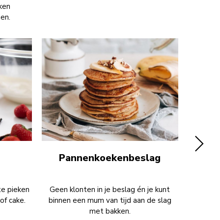
ken
en.
Pannenkoekenbeslag
te pieken
Geen klonten in je beslag én je kunt
Klop ei
of cake.
binnen een mum van tijd aan de slag
met bakken.