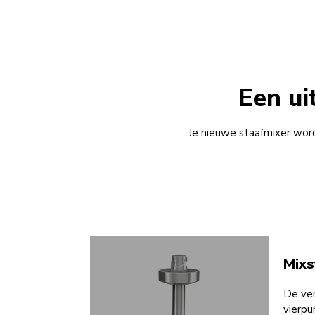
Een ui
Je nieuwe staafmixer wordt
Mixs
De ver
vierpu