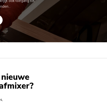
krijgt ook toegang tot
nden...
 nieuwe
aafmixer?
s,