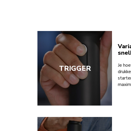
Vari
snel
Je hoe
TRIGGER
drukke
starten
maxima