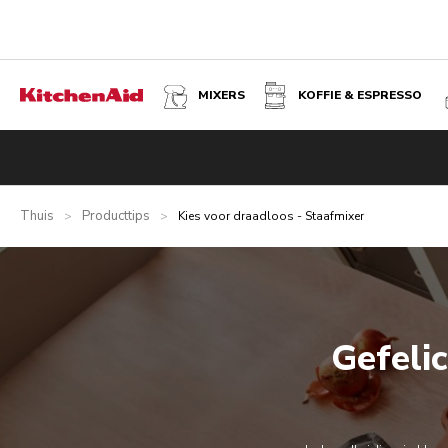
MIXERS
KOFFIE & ESPRESSO
Thuis
Producttips
>
>
Kies voor draadloos - Staafmixer
Gefelic