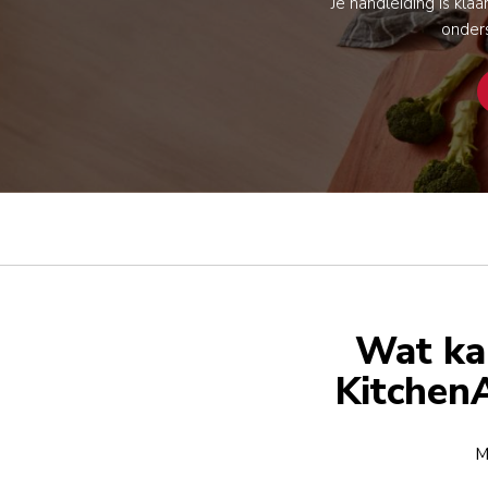
Je handleiding is kla
onders
Wat ka
KitchenA
M