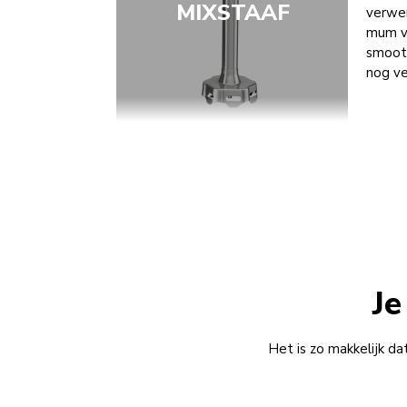
MIXSTAAF
verwer
mum va
smooth
nog ve
Je
Het is zo makkelijk d