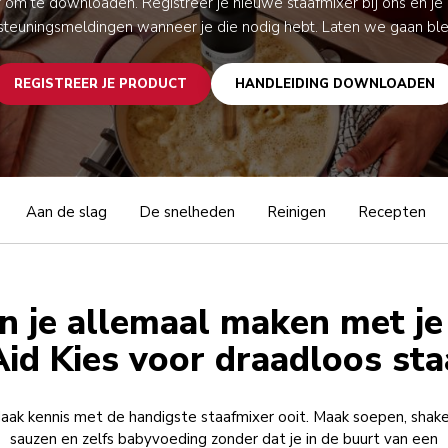
ar om te downloaden. Registreer je nieuwe staafmixer bij ons en je 
teuningsmeldingen wanneer je die nodig hebt. Laten we gaan ble
REGISTREER JE PRODUCT
HANDLEIDING DOWNLOADEN
Aan de slag
De snelheden
Reinigen
Recepten
n je allemaal maken met je
id Kies voor draadloos st
aak kennis met de handigste staafmixer ooit. Maak soepen, shake
sauzen en zelfs babyvoeding zonder dat je in de buurt van een