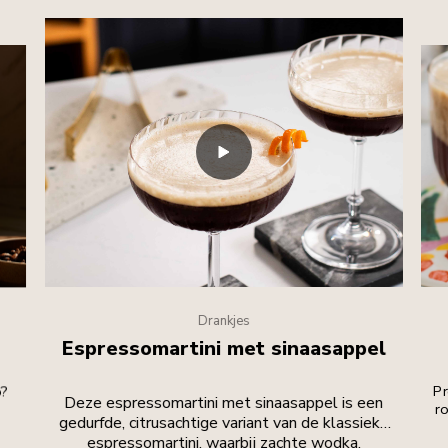
Drankjes
Espressomartini met sinaasappel
o?
Pr
Deze espressomartini met sinaasappel is een
r
gedurfde, citrusachtige variant van de klassieke
espressomartini, waarbij zachte wodka,