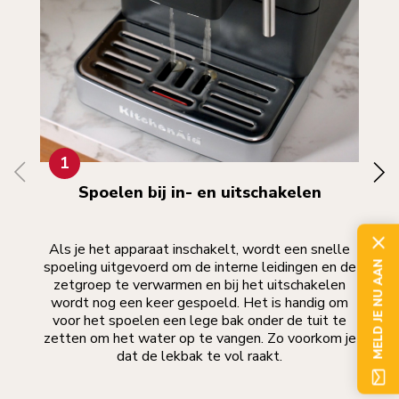
1
Spoelen bij in- en uitschakelen
Als je het apparaat inschakelt, wordt een snelle
spoeling uitgevoerd om de interne leidingen en de
ver
MELD JE NU AAN
zetgroep te verwarmen en bij het uitschakelen
d
wordt nog een keer gespoeld. Het is handig om
v
voor het spoelen een lege bak onder de tuit te
ni
zetten om het water op te vangen. Zo voorkom je
dat de lekbak te vol raakt.