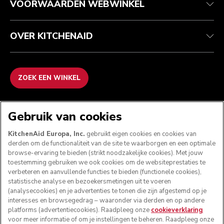
VOORWAARDEN WEBWINKEL
OVER KITCHENAID
ZOEK EEN WINKEL
WE ACCEPTEREN
Gebruik van cookies
KitchenAid Europa, Inc.
gebruikt eigen cookies en cookies van
derden om de functionaliteit van de site te waarborgen en een optimale
browse-ervaring te bieden (strikt noodzakelijke cookies). Met jouw
VOLG ONS
toestemming gebruiken we ook cookies om de websiteprestaties te
verbeteren en aanvullende functies te bieden (functionele cookies),
statistische analyse en bezoekersmetingen uit te voeren
(analysecookies) en je advertenties te tonen die zijn afgestemd op je
interesses en browsegedrag – waaronder via derden en op andere
platforms (advertentiecookies). Raadpleeg onze
cookieverklaring
voor meer informatie of om je instellingen te beheren. Raadpleeg onze