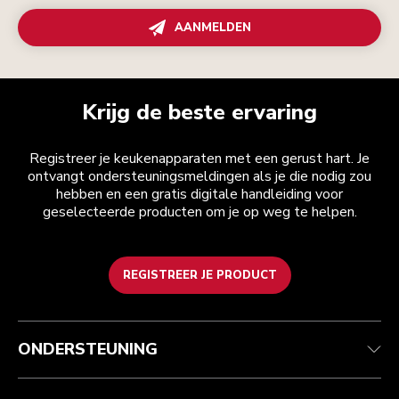
AANMELDEN
Krijg de beste ervaring
Registreer je keukenapparaten met een gerust hart. Je
ontvangt ondersteuningsmeldingen als je die nodig zou
hebben en een gratis digitale handleiding voor
geselecteerde producten om je op weg te helpen.
REGISTREER JE PRODUCT
Health check
Algemene voorwaarden
Het merk
Zoek een winkel
Klantenservice
Verzending en levering
Onze geschiedenis
ONDERSTEUNING
Je bestelling volgen
Retournering en terugbetaling
Garantie en documenten
Imprint
Contact opnemen
Toegankelijkheidsverklaring
Veelgestelde vragen
ODR