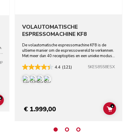
VOLAUTOMATISCHE
ESPRESSOMACHINE KF8
De volautomatische espressomachine KF8 is de
n.
ultieme manier om de espressowereld te verkennen.
Met meer dan 40 receptopties en een unieke modus
voor plantaardige dranken.
JP
5KES8558ESX
4.4
(121)
+
ADD TO CART
+
€ 1.999,00
ADD TO C