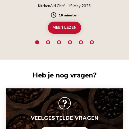
smaakvolle koffie en friszure sinaasappel worden
KitchenAid Chef - 19 May 2026
gecombineerd. Drink alcohol verantwoord.
10 minuten
Duration
MEER LEZEN
Heb je nog vragen?
VEELGESTELDE VRAGEN