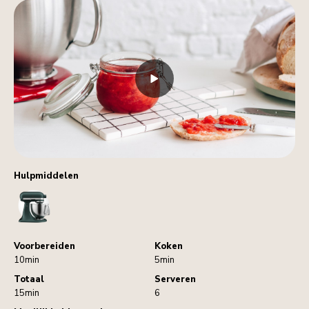
Hulpmiddelen
StandMixer
Voorbereiden
Koken
10min
5min
Totaal
Serveren
15min
6