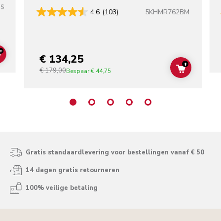
SS
5KHMR762BM
4.6
(103)
+
€ 134,25
ADD TO CART
+
€ 179,00
ADD TO C
Bespaar
€ 44,75
Gratis standaardlevering voor bestellingen vanaf € 50
14 dagen gratis retourneren
100% veilige betaling