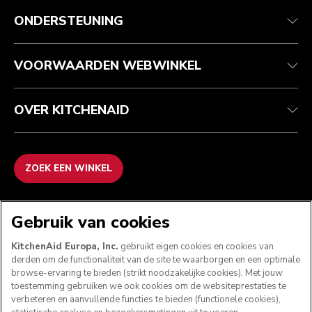
Health check
Algemene voorwaarden
Het merk
Zoek een winkel
Klantenservice
Verzending en levering
Onze geschiedenis
ONDERSTEUNING
Je bestelling volgen
Retournering en terugbetaling
Garantie en documenten
Imprint
Contact opnemen
Toegankelijkheidsverklaring
Veelgestelde vragen
ODR
VOORWAARDEN WEBWINKEL
OVER KITCHENAID
ZOEK EEN WINKEL
WE ACCEPTEREN
Gebruik van cookies
KitchenAid Europa, Inc.
gebruikt eigen cookies en cookies van
derden om de functionaliteit van de site te waarborgen en een optimale
browse-ervaring te bieden (strikt noodzakelijke cookies). Met jouw
VOLG ONS
toestemming gebruiken we ook cookies om de websiteprestaties te
verbeteren en aanvullende functies te bieden (functionele cookies),