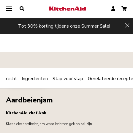
Tot 30% korting tijdens onze Summer Sale!
Hi
verzicht
Ingrediënten
Stap voor stap
Gerelateerde recept
Print
ONTBIJT / BRUNCH
Share
Aardbeienjam
KitchenAid chef-kok
Klassieke aardbeienjam waar iedereen gek op zal zijn.