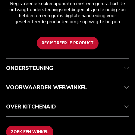
Registreer je keukenapparaten met een gerust hart. Je
ontvangt ondersteuningsmeldingen als je die nodig zou
hebben en een gratis digitale handleiding voor
geselecteerde producten om je op weg te helpen.
REGISTREER JE PRODUCT
Health check
Algemene voorwaarden
Het merk
Zoek een winkel
Klantenservice
Verzending en levering
Onze geschiedenis
ONDERSTEUNING
Je bestelling volgen
Retournering en terugbetaling
Garantie en documenten
Imprint
Contact opnemen
Toegankelijkheidsverklaring
Veelgestelde vragen
ODR
VOORWAARDEN WEBWINKEL
OVER KITCHENAID
ZOEK EEN WINKEL