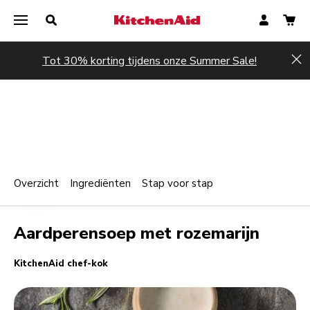
Tot 30% korting tijdens onze Summer Sale!
Hi
Overzicht
Ingrediënten
Stap voor stap
Print
WARM
Share
Aardperensoep met rozemarijn
KitchenAid chef-kok