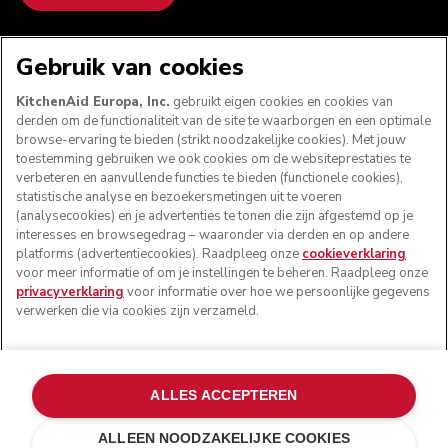
WE ACCEPTEREN
Gebruik van cookies
KitchenAid Europa, Inc.
gebruikt eigen cookies en cookies van
derden om de functionaliteit van de site te waarborgen en een optimale
browse-ervaring te bieden (strikt noodzakelijke cookies). Met jouw
VOLG ONS
toestemming gebruiken we ook cookies om de websiteprestaties te
verbeteren en aanvullende functies te bieden (functionele cookies),
statistische analyse en bezoekersmetingen uit te voeren
(analysecookies) en je advertenties te tonen die zijn afgestemd op je
interesses en browsegedrag – waaronder via derden en op andere
platforms (advertentiecookies). Raadpleeg onze
cookieverklaring
voor meer informatie of om je instellingen te beheren. Raadpleeg onze
privacyverklaring
voor informatie over hoe we persoonlijke gegevens
verwerken die via cookies zijn verzameld.
© KitchenAid 2026 - Alle rechten voorbehouden.
ALLES ACCEPTEREN
KitchenAid en het design van de mixer zijn handelsmerken
in de Verenigde Staten en andere landen.
ALLEEN NOODZAKELIJKE COOKIES