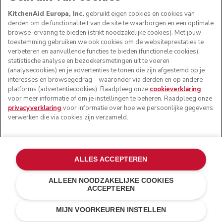
KitchenAid Europa, Inc.
gebruikt eigen cookies en cookies van
derden om de functionaliteit van de site te waarborgen en een optimale
browse-ervaring te bieden (strikt noodzakelijke cookies). Met jouw
VOLG ONS
toestemming gebruiken we ook cookies om de websiteprestaties te
verbeteren en aanvullende functies te bieden (functionele cookies),
statistische analyse en bezoekersmetingen uit te voeren
(analysecookies) en je advertenties te tonen die zijn afgestemd op je
interesses en browsegedrag – waaronder via derden en op andere
platforms (advertentiecookies). Raadpleeg onze
cookieverklaring
voor meer informatie of om je instellingen te beheren. Raadpleeg onze
privacyverklaring
voor informatie over hoe we persoonlijke gegevens
verwerken die via cookies zijn verzameld.
© KitchenAid 2026 - Alle rechten voorbehouden.
ALLES ACCEPTEREN
KitchenAid en het design van de mixer zijn handelsmerken
in de Verenigde Staten en andere landen.
ALLEEN NOODZAKELIJKE COOKIES
ACCEPTEREN
Mijn cookies beheren
Privacyverklaring
Cookiebeleid
Andere landen
Online geschillenafhandeling
MIJN VOORKEUREN INSTELLEN