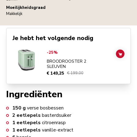
Moeilijkheidsgraad
Makkelijk
Je hebt het volgende nodig
Go to
BROODROOSTER 2 SLEUVEN
details page
-25%
ADD TO
BROODROOSTER 2
SLEUVEN
€ 149,25
€ 199,00
Ingrediënten
150
g
verse bosbessen
2
eetlepels
basterdsuiker
1
eetlepels
citroenrasp
1
eetlepels
vanille-extract