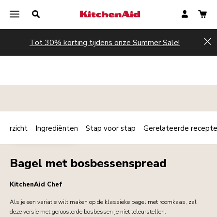
Tot 30% korting tijdens onze Summer Sale!
Hi
verzicht
Ingrediënten
Stap voor stap
Gerelateerde recept
Print
ONTBIJT / BRUNCH
Share
Bagel met bosbessenspread
KitchenAid Chef
Als je een variatie wilt maken op de klassieke bagel met roomkaas, zal
deze versie met geroosterde bosbessen je niet teleurstellen.