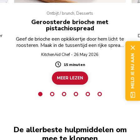
Ontbijt / brunch, Desserts
Geroosterde brioche met
pistachiospread
er
D
Geef de brioche een opkikkertje door hem licht te
roosteren. Maak in de tussentijd een rijke spread
van witte chocolade en pistachenoten.
KitchenAid Chef - 26 May 2026
MELD JE NU AAN
15 minuten
Duration
MEER LEZEN
De allerbeste hulpmiddelen om
mee te kloppen