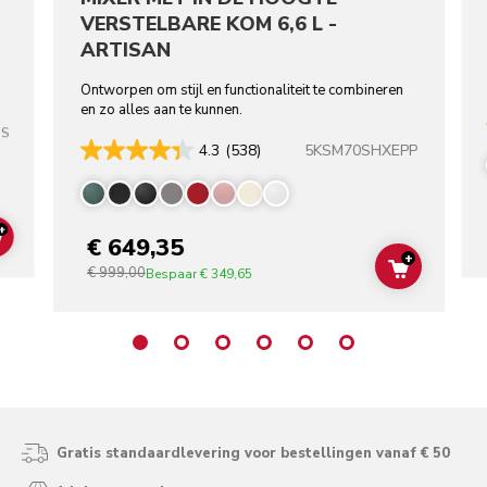
VERSTELBARE KOM 6,6 L -
ARTISAN
Ontworpen om stijl en functionaliteit te combineren
en zo alles aan te kunnen.
SS
5KSM70SHXEPP
4.3
(538)
+
€ 649,35
ADD TO CART
+
€ 999,00
ADD TO C
Bespaar
€ 349,65
Gratis standaardlevering voor bestellingen vanaf € 50