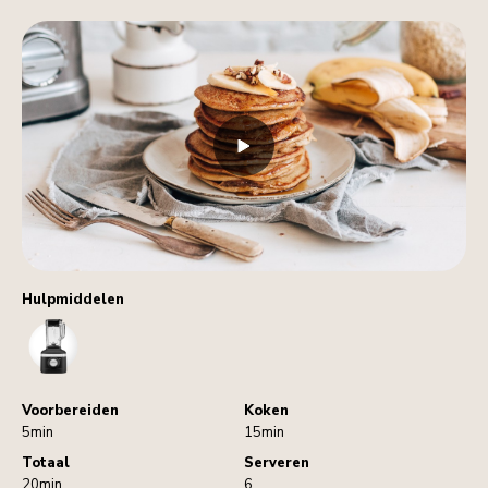
Hulpmiddelen
Blender
Voorbereiden
Koken
5min
15min
Totaal
Serveren
20min
6