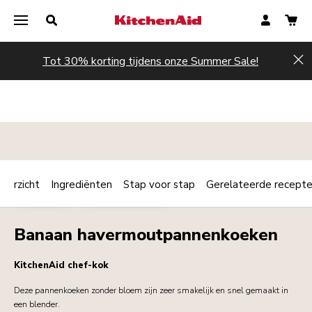
Tot 30% korting tijdens onze Summer Sale!
Hi
verzicht
Ingrediënten
Stap voor stap
Gerelateerde recept
Print
DESSERTS
ONTBIJT / BRUNCH
Share
Banaan havermoutpannenkoeken
KitchenAid chef-kok
Deze pannenkoeken zonder bloem zijn zeer smakelijk en snel gemaakt in
een blender.