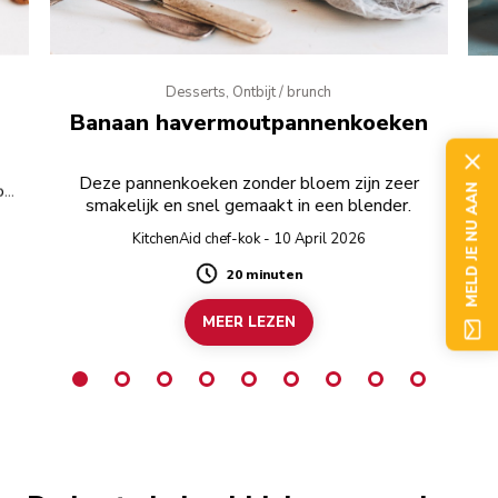
Desserts, Ontbijt / brunch
Banaan havermoutpannenkoeken
Deze pannenkoeken zonder bloem zijn zeer
ben
ci
MELD JE NU AAN
smakelijk en snel gemaakt in een blender.
KitchenAid chef-kok - 10 April 2026
20 minuten
Duration
MEER LEZEN