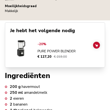
Moeilijkheidsgraad
Makkelijk
Je hebt het volgende nodig
Go to
Pure Power Blender
details page
-20%
ADD TO
PURE POWER BLENDER
€ 127,20
€ 159,00
Ingrediënten
200
g
havermout
250
ml
amandelmelk
2
eieren
2
bananen