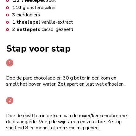
1/2
theelepel
zout
110
g
basterdsuiker
3
eierdooiers
1
theelepel
vanille-extract
2
eetlepels
cacao, gezeefd
Stap voor stap
Doe de pure chocolade en 30 g boter in een kom en
smelt het boven water. Zet apart en laat wat afkoelen.
Doe de eiwitten in de kom van de mixer/keukenrobot met
de draadgarde. Voeg de wijnsteen en zout toe. Zet op
snelheid 8 en meng tot een schuimig geheel.