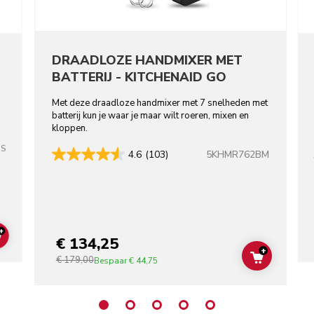
DRAADLOZE HANDMIXER MET
BATTERIJ - KITCHENAID GO
Met deze draadloze handmixer met 7 snelheden met
batterij kun je waar je maar wilt roeren, mixen en
kloppen.
SS
5KHMR762BM
4.6
(103)
+
€ 134,25
ADD TO CART
+
€ 179,00
ADD TO C
Bespaar
€ 44,75