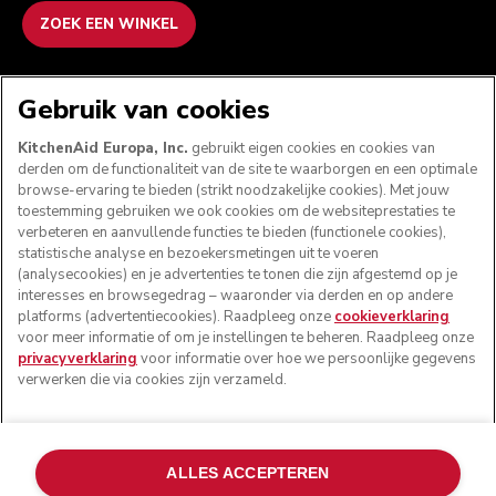
ZOEK EEN WINKEL
WE ACCEPTEREN
Gebruik van cookies
KitchenAid Europa, Inc.
gebruikt eigen cookies en cookies van
derden om de functionaliteit van de site te waarborgen en een optimale
browse-ervaring te bieden (strikt noodzakelijke cookies). Met jouw
VOLG ONS
toestemming gebruiken we ook cookies om de websiteprestaties te
verbeteren en aanvullende functies te bieden (functionele cookies),
statistische analyse en bezoekersmetingen uit te voeren
(analysecookies) en je advertenties te tonen die zijn afgestemd op je
interesses en browsegedrag – waaronder via derden en op andere
platforms (advertentiecookies). Raadpleeg onze
cookieverklaring
voor meer informatie of om je instellingen te beheren. Raadpleeg onze
privacyverklaring
voor informatie over hoe we persoonlijke gegevens
verwerken die via cookies zijn verzameld.
© KitchenAid 2026 - Alle rechten voorbehouden.
ALLES ACCEPTEREN
KitchenAid en het design van de mixer zijn handelsmerken