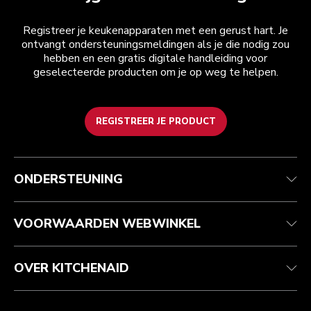
Registreer je keukenapparaten met een gerust hart. Je
ontvangt ondersteuningsmeldingen als je die nodig zou
hebben en een gratis digitale handleiding voor
geselecteerde producten om je op weg te helpen.
REGISTREER JE PRODUCT
Health check
Algemene voorwaarden
Het merk
Zoek een winkel
Klantenservice
Verzending en levering
Onze geschiedenis
ONDERSTEUNING
Je bestelling volgen
Retournering en terugbetaling
Garantie en documenten
Imprint
Contact opnemen
Toegankelijkheidsverklaring
Veelgestelde vragen
ODR
VOORWAARDEN WEBWINKEL
OVER KITCHENAID