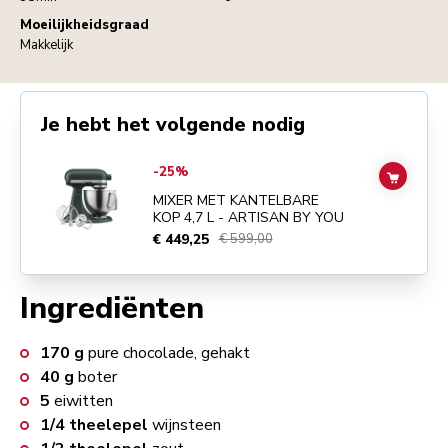
Moeilijkheidsgraad
Makkelijk
Je hebt het volgende nodig
Go to
MIXER MET KANTELBARE KOP 4,7 L - ARTISAN BY YOU
detail
-25%
ADD TO
MIXER MET KANTELBARE
KOP 4,7 L - ARTISAN BY YOU
€ 449,25
€ 599,00
Ingrediënten
170
g
pure chocolade, gehakt
40
g
boter
5
eiwitten
1/4
theelepel
wijnsteen