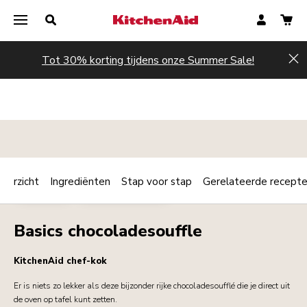
Tot 30% korting tijdens onze Summer Sale!
Hi
verzicht
Ingrediënten
Stap voor stap
Gerelateerde recept
Print
DESSERTS
ONTBIJT / BRUNCH
Share
Basics chocoladesouffle
KitchenAid chef-kok
Er is niets zo lekker als deze bijzonder rijke chocoladesoufflé die je direct uit
de oven op tafel kunt zetten.