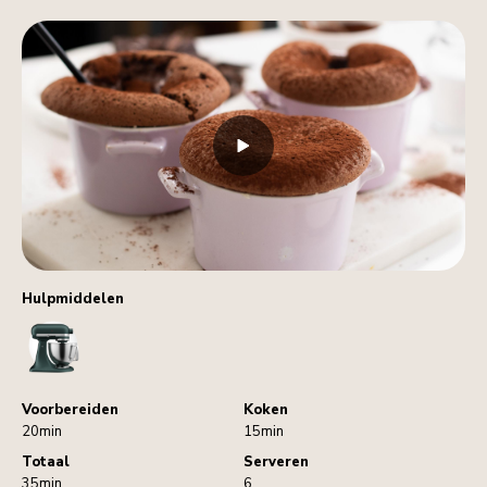
Hulpmiddelen
StandMixer
Voorbereiden
Koken
20min
15min
Totaal
Serveren
35min
6