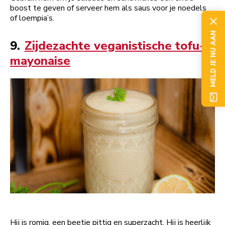
boost te geven of serveer hem als saus voor je noedels
of loempia’s.
MELD JE NU AAN
9.
Zijdezachte veganistische tofu-
mayonaise
Hij is romig, een beetje pittig en superzacht. Hij is heerlijk