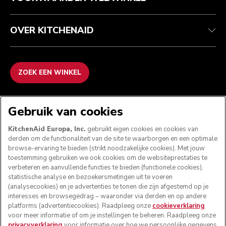
OVER KITCHENAID
ZOEK EEN WINKEL
WE ACCEPTEREN
Gebruik van cookies
KitchenAid Europa, Inc.
gebruikt eigen cookies en cookies van
derden om de functionaliteit van de site te waarborgen en een optimale
browse-ervaring te bieden (strikt noodzakelijke cookies). Met jouw
VOLG ONS
toestemming gebruiken we ook cookies om de websiteprestaties te
verbeteren en aanvullende functies te bieden (functionele cookies),
statistische analyse en bezoekersmetingen uit te voeren
(analysecookies) en je advertenties te tonen die zijn afgestemd op je
interesses en browsegedrag – waaronder via derden en op andere
platforms (advertentiecookies). Raadpleeg onze
cookieverklaring
voor meer informatie of om je instellingen te beheren. Raadpleeg onze
privacyverklaring
voor informatie over hoe we persoonlijke gegevens