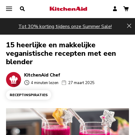
Tot 30% korting tijdens onze Summer Sale!
Hi
15 heerlijke en makkelijke
veganistische recepten met een
blender
KitchenAid Chef
4 minuten lezen
27 maart 2025
RECEPTINSPIRATIES