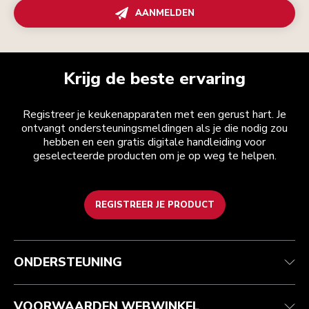
AANMELDEN
Krijg de beste ervaring
Registreer je keukenapparaten met een gerust hart. Je
ontvangt ondersteuningsmeldingen als je die nodig zou
hebben en een gratis digitale handleiding voor
geselecteerde producten om je op weg te helpen.
REGISTREER JE PRODUCT
Health check
Algemene voorwaarden
Het merk
Zoek een winkel
Klantenservice
Verzending en levering
Onze geschiedenis
ONDERSTEUNING
Je bestelling volgen
Retournering en terugbetaling
Garantie en documenten
Imprint
Contact opnemen
Toegankelijkheidsverklaring
Veelgestelde vragen
ODR
VOORWAARDEN WEBWINKEL