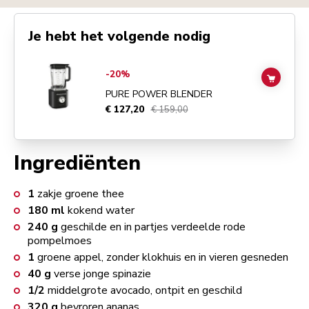
Je hebt het volgende nodig
Go to
Pure Power Blender
details page
-20%
ADD TO
PURE POWER BLENDER
€ 127,20
€ 159,00
Ingrediënten
1
zakje groene thee
180
ml
kokend water
240
g
geschilde en in partjes verdeelde rode
pompelmoes
1
groene appel, zonder klokhuis en in vieren gesneden
40
g
verse jonge spinazie
1/2
middelgrote avocado, ontpit en geschild
320
g
bevroren ananas