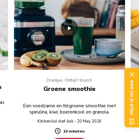
Drankjes, Ontbijt / brunch
MELD JE NU AAN
n
Groene smoothie
als
Vo
Een voedzame en felgroene smoothie met
spirulina, kiwi, boerenkool en granola.
KitchenAid chef-kok - 20 May 2026
10 minuten
Duration