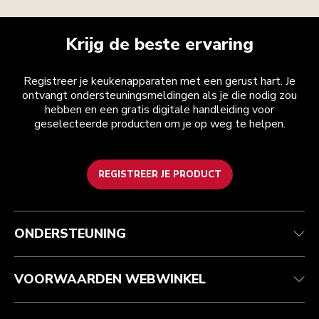
Krijg de beste ervaring
Registreer je keukenapparaten met een gerust hart. Je
ontvangt ondersteuningsmeldingen als je die nodig zou
hebben en een gratis digitale handleiding voor
geselecteerde producten om je op weg te helpen.
REGISTREER JE PRODUCT
Health check
Algemene voorwaarden
Het merk
Zoek een winkel
Klantenservice
Verzending en levering
Onze geschiedenis
ONDERSTEUNING
Je bestelling volgen
Retournering en terugbetaling
Garantie en documenten
Imprint
Contact opnemen
Toegankelijkheidsverklaring
Veelgestelde vragen
ODR
VOORWAARDEN WEBWINKEL