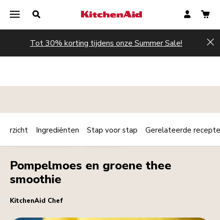
Tot 30% korting tijdens onze Summer Sale!
Hi
verzicht
Ingrediënten
Stap voor stap
Gerelateerde recept
Print
ONTBIJT / BRUNCH
DRANKJES
Share
Pompelmoes en groene thee
smoothie
KitchenAid Chef