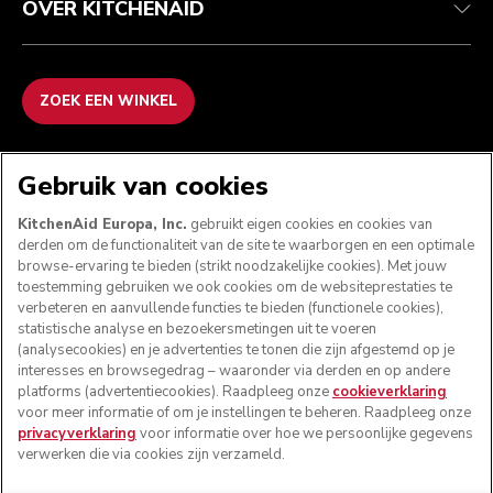
OVER KITCHENAID
ZOEK EEN WINKEL
WE ACCEPTEREN
Gebruik van cookies
KitchenAid Europa, Inc.
gebruikt eigen cookies en cookies van
derden om de functionaliteit van de site te waarborgen en een optimale
browse-ervaring te bieden (strikt noodzakelijke cookies). Met jouw
VOLG ONS
toestemming gebruiken we ook cookies om de websiteprestaties te
verbeteren en aanvullende functies te bieden (functionele cookies),
statistische analyse en bezoekersmetingen uit te voeren
(analysecookies) en je advertenties te tonen die zijn afgestemd op je
interesses en browsegedrag – waaronder via derden en op andere
platforms (advertentiecookies). Raadpleeg onze
cookieverklaring
voor meer informatie of om je instellingen te beheren. Raadpleeg onze
privacyverklaring
voor informatie over hoe we persoonlijke gegevens
verwerken die via cookies zijn verzameld.