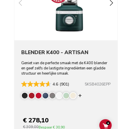
BLENDER K400 - ARTISAN
Geniet van de perfecte smaak met de K400 blender
en geef zelfs de lastigste ingrediënten een gladde
structuur en heerlijke smaak.
5KSB4026EPP
4.6
(901)
Display more color
€ 278,10
+
€ 309,00
ADD TO C
Bespaar
€ 30,90