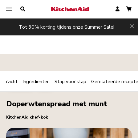
Tot 30% korting tijdens onze Summer Sale!
Hi
verzicht
Ingrediënten
Stap voor stap
Gerelateerde recept
Print
DIPSAUZEN
KOUD
Share
Doperwtenspread met munt
KitchenAid chef-kok