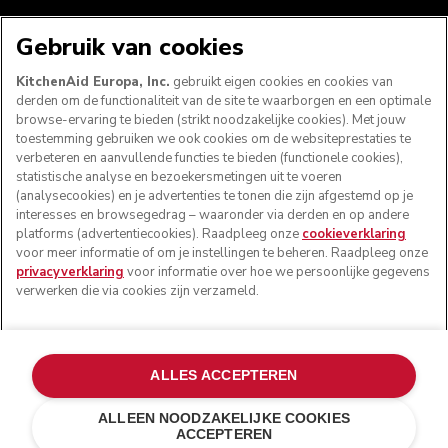
WE ACCEPTEREN
Gebruik van cookies
KitchenAid Europa, Inc.
gebruikt eigen cookies en cookies van
derden om de functionaliteit van de site te waarborgen en een optimale
browse-ervaring te bieden (strikt noodzakelijke cookies). Met jouw
VOLG ONS
toestemming gebruiken we ook cookies om de websiteprestaties te
verbeteren en aanvullende functies te bieden (functionele cookies),
statistische analyse en bezoekersmetingen uit te voeren
(analysecookies) en je advertenties te tonen die zijn afgestemd op je
interesses en browsegedrag – waaronder via derden en op andere
platforms (advertentiecookies). Raadpleeg onze
cookieverklaring
voor meer informatie of om je instellingen te beheren. Raadpleeg onze
privacyverklaring
voor informatie over hoe we persoonlijke gegevens
verwerken die via cookies zijn verzameld.
© KitchenAid 2026 - Alle rechten voorbehouden.
ALLES ACCEPTEREN
KitchenAid en het design van de mixer zijn handelsmerken
in de Verenigde Staten en andere landen.
ALLEEN NOODZAKELIJKE COOKIES
ACCEPTEREN
Mijn cookies beheren
Privacyverklaring
Cookiebeleid