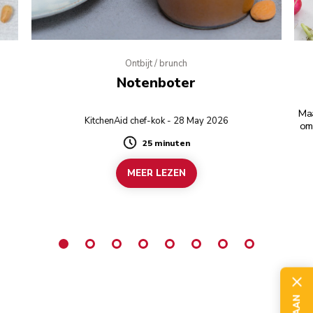
Ontbijt / brunch
Notenboter
Maa
KitchenAid chef-kok - 28 May 2026
om
25 minuten
Duration
MEER LEZEN