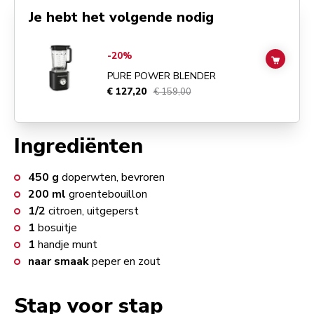
Je hebt het volgende nodig
Go to
Pure Power Blender
details page
-20%
ADD TO
PURE POWER BLENDER
€ 127,20
€ 159,00
Ingrediënten
450
g
doperwten, bevroren
200
ml
groentebouillon
1/2
citroen, uitgeperst
1
bosuitje
1
handje munt
naar smaak
peper en zout
Stap voor stap