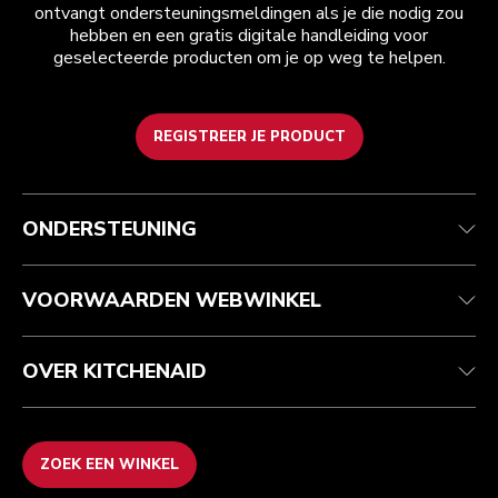
ontvangt ondersteuningsmeldingen als je die nodig zou
hebben en een gratis digitale handleiding voor
geselecteerde producten om je op weg te helpen.
REGISTREER JE PRODUCT
Health check
Algemene voorwaarden
Het merk
Zoek een winkel
Klantenservice
Verzending en levering
Onze geschiedenis
ONDERSTEUNING
Je bestelling volgen
Retournering en terugbetaling
Garantie en documenten
Imprint
Contact opnemen
Toegankelijkheidsverklaring
Veelgestelde vragen
ODR
VOORWAARDEN WEBWINKEL
OVER KITCHENAID
ZOEK EEN WINKEL