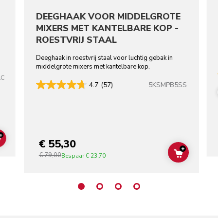
DEEGHAAK VOOR MIDDELGROTE
MIXERS MET KANTELBARE KOP -
ROESTVRIJ STAAL
Deeghaak in roestvrij staal voor luchtig gebak in
middelgrote mixers met kantelbare kop.
AC
5KSMPB5SS
4.7
(57)
+
€ 55,30
ADD TO CART
+
€ 79,00
ADD TO C
Bespaar
€ 23,70