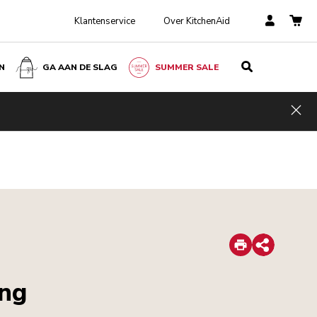
Klantenservice
Over KitchenAid
N
GA AAN DE SLAG
SUMMER SALE
Hid
Print
Share
ing