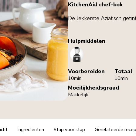
KitchenAid chef-kok
De lekkerste Aziatisch getin
Hulpmiddelen
Blender
Voorbereiden
Totaal
10min
10min
Moeilijkheidsgraad
Makkelijk
icht
Ingrediënten
Stap voor stap
Gerelateerde rece