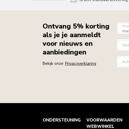
Gratis standaardlevering 
Ontvang 5% korting
You
als je je aanmeldt
voor nieuws en
Vo
aanbiedingen
Ach
Bekijk onze
Privacyverklaring
Health check
Algemene voorwaarden
Het merk
Zoek een winkel
ONDERSTEUNING
VOORWAARDEN
Klantenservice
Verzending en levering
Onze geschiedenis
Je bestelling volgen
Retournering en terugbetaling
WEBWINKEL