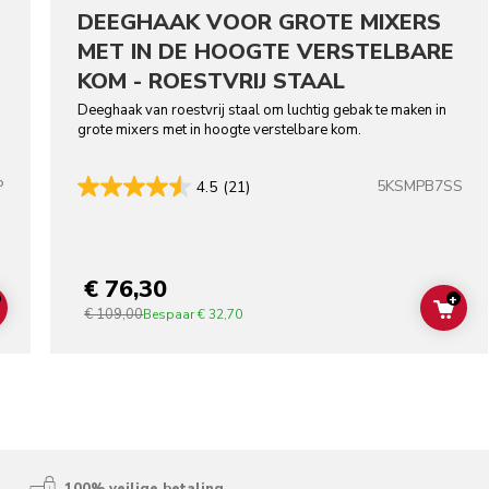
DEEGHAAK VOOR GROTE MIXERS
MET IN DE HOOGTE VERSTELBARE
KOM - ROESTVRIJ STAAL
Deeghaak van roestvrij staal om luchtig gebak te maken in
grote mixers met in hoogte verstelbare kom.
P
5KSMPB7SS
4.5
(21)
lors
€ 76,30
+
€ 109,00
ADD TO CART
ADD
Bespaar
€ 32,70