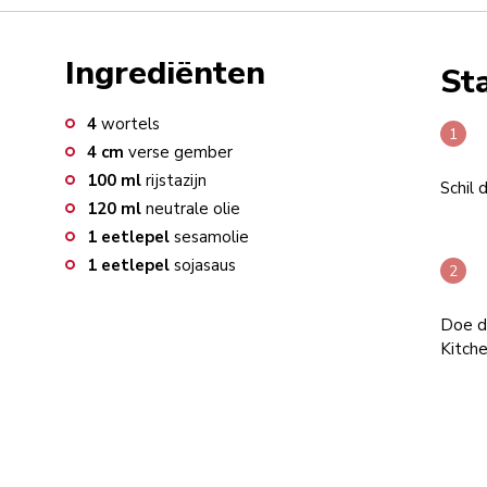
Ingrediënten
St
4
wortels
4
cm
verse gember
100
ml
rijstazijn
Schil 
120
ml
neutrale olie
1
eetlepel
sesamolie
1
eetlepel
sojasaus
Doe de
Kitche