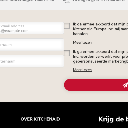
voor bestellingen vanaf € 50
14 dagen gratis retourneren
Ik ga ermee akkoord dat mijn
r email address
KitchenAid Europa Inc. mij ma
kanalen.
Meer lezen
ornaam
Ik ga ermee akkoord dat mijn
Inc. worden verwerkt voor profi
ternaam
gepersonaliseerde marketingb
Meer lezen
Krijg de 
OVER KITCHENAID