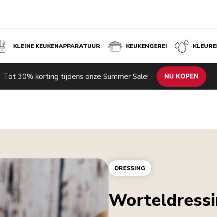
KLEINE KEUKENAPPARATUUR
KEUKENGEREI
KLEURE
Tot 30% korting tijdens onze Summer Sale!
NU KOPEN
DRESSING
Worteldress