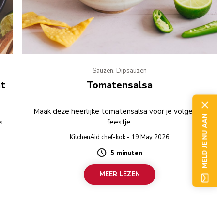
Sauzen, Dipsauzen
at
Tomatensalsa
t
Maak deze heerlijke tomatensalsa voor je volgende
MELD JE NU AAN
lsa
feestje.
 bij
KitchenAid chef-kok - 19 May 2026
5 minuten
Duration
MEER LEZEN