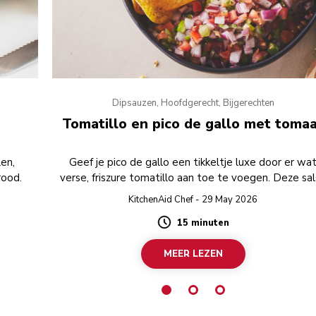
Dipsauzen, Hoofdgerecht, Bijgerechten
Tomatillo en pico de gallo met toma
en,
Geef je pico de gallo een tikkeltje luxe door er wa
rood.
verse, friszure tomatillo aan toe te voegen. Deze sa
is verfrissend, pittig en perfect om te serveren als dip
KitchenAid Chef - 29 May 2026
tortillachips.
15 minuten
Duration
MEER LEZEN