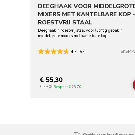
DEEGHAAK VOOR MIDDELGROT
MIXERS MET KANTELBARE KOP 
ROESTVRIJ STAAL
Deeghaak in roestvrij staal voor luchtig gebak in
middelgrote mixers met kantelbare kop.
5KSMP
4.7
(57)
€ 55,30
€ 79,00
Bespaar
€ 23,70