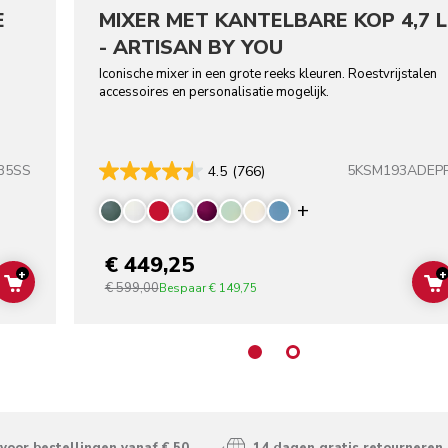
E
MIXER MET KANTELBARE KOP 4,7 L
-
- ARTISAN BY YOU
Iconische mixer in een grote reeks kleuren. Roestvrijstalen
accessoires en personalisatie mogelijk.
B5SS
5KSM193ADEP
4.5
(766)
Display more co
€ 449,25
+
+
€ 599,00
ADD TO CART
Bespaar
€ 149,75