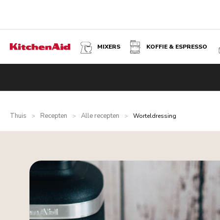
MIXERS
KOFFIE & ESPRESSO
Thuis
Recepten
Alle recepten
>
>
>
Worteldressing