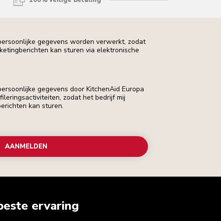
100% veilige betaling
 persoonlijke gegevens worden verwerkt, zodat
rketingberichten kan sturen via elektronische
 persoonlijke gegevens door KitchenAid Europa
leringsactiviteiten, zodat het bedrijf mij
erichten kan sturen.
AANMELDEN
beste ervaring