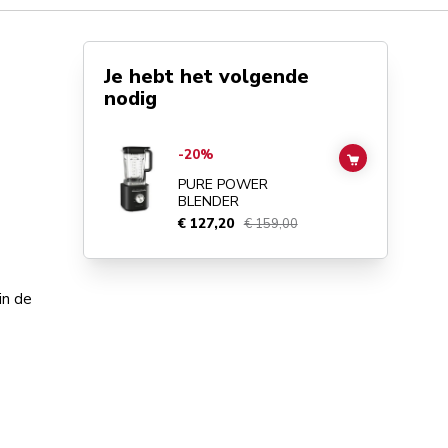
Je hebt het volgende
nodig
Go to
Pure Power Blender
details page
-20%
ADD TO CAR
PURE POWER
BLENDER
€ 127,20
€ 159,00
in de
.