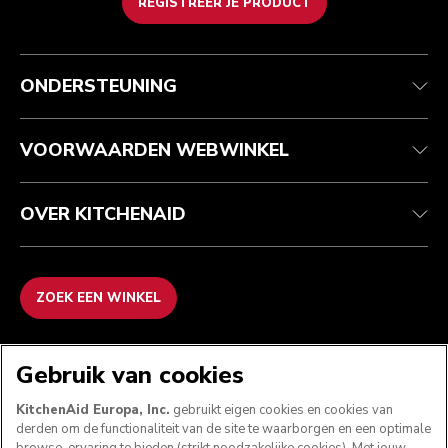
REGISTREER JE PRODUCT
Health check
Algemene voorwaarden
Het merk
Zoek een winkel
Klantenservice
Verzending en levering
Onze geschiedenis
ONDERSTEUNING
Je bestelling volgen
Retournering en terugbetaling
Garantie en documenten
Imprint
Contact opnemen
Toegankelijkheidsverklaring
Veelgestelde vragen
ODR
VOORWAARDEN WEBWINKEL
OVER KITCHENAID
ZOEK EEN WINKEL
WE ACCEPTEREN
Gebruik van cookies
KitchenAid Europa, Inc.
gebruikt eigen cookies en cookies van
derden om de functionaliteit van de site te waarborgen en een optimale