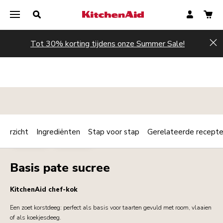
Tot 30% korting tijdens onze Summer Sale!
Hi
verzicht
Ingrediënten
Stap voor stap
Gerelateerde recept
Print
BAKKERIJ
DESSERTS
Share
Basis pate sucree
KitchenAid chef-kok
Een zoet korstdeeg: perfect als basis voor taarten gevuld met room, vlaaien
of als koekjesdeeg.