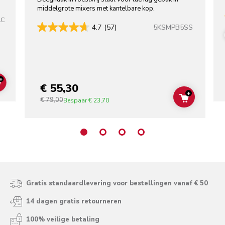
middelgrote mixers met kantelbare kop.
AC
5KSMPB5SS
4.7
(57)
+
€ 55,30
ADD TO CART
+
€ 79,00
ADD TO C
Bespaar
€ 23,70
Gratis standaardlevering voor bestellingen vanaf € 50
14 dagen gratis retourneren
100% veilige betaling