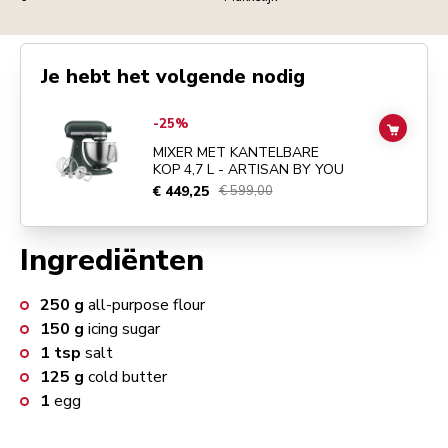
Je hebt het volgende nodig
Go to
MIXER MET KANTELBARE KOP 4,7 L - ARTISAN BY YOU
detail
-25%
ADD TO
MIXER MET KANTELBARE
KOP 4,7 L - ARTISAN BY YOU
€ 449,25
€ 599,00
Ingrediënten
250
g
all-purpose flour
150
g
icing sugar
1
tsp
salt
125
g
cold butter
1
egg