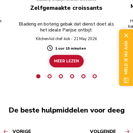
Zelfgemaakte croissants
ls
H
Bladerig en boterig gebak dat dienst doet als
ka
het ideale Parijse ontbijt.
j
KitchenAid chef-kok - 21 May 2026
MELD JE NU AAN
1 uur 15 minuten
Duration
MEER LEZEN
De beste hulpmiddelen voor deeg
VORIGE
VOLGENDE