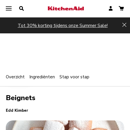
Tot 30% korting tijdens onze Summer Sale!
Hi
Overzicht
Ingrediënten
Stap voor stap
Print
DESSERTS
Share
Beignets
Edd Kimber