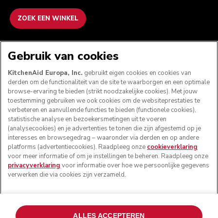
ZOEK EEN WINKEL
WE ACCEPTEREN
Gebruik van cookies
KitchenAid Europa, Inc.
gebruikt eigen cookies en cookies van
derden om de functionaliteit van de site te waarborgen en een optimale
browse-ervaring te bieden (strikt noodzakelijke cookies). Met jouw
VOLG ONS
toestemming gebruiken we ook cookies om de websiteprestaties te
verbeteren en aanvullende functies te bieden (functionele cookies),
statistische analyse en bezoekersmetingen uit te voeren
(analysecookies) en je advertenties te tonen die zijn afgestemd op je
interesses en browsegedrag – waaronder via derden en op andere
platforms (advertentiecookies). Raadpleeg onze
cookieverklaring
voor meer informatie of om je instellingen te beheren. Raadpleeg onze
privacyverklaring
voor informatie over hoe we persoonlijke gegevens
verwerken die via cookies zijn verzameld.
© KitchenAid 2026 - Alle rechten voorbehouden.
ALLES ACCEPTEREN
KitchenAid en het design van de mixer zijn handelsmerken