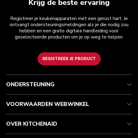
Krijg de beste ervaring
Registreer je keukenapparaten met een gerust hart. Je
ontvangt ondersteuningsmeldingen als je die nodig zou
hebben en een gratis digitale handleiding voor
geselecteerde producten om je op weg te helpen.
REGISTREER JE PRODUCT
Health check
Algemene voorwaarden
Het merk
Zoek een winkel
Klantenservice
Verzending en levering
Onze geschiedenis
ONDERSTEUNING
Je bestelling volgen
Retournering en terugbetaling
Garantie en documenten
Imprint
Contact opnemen
Toegankelijkheidsverklaring
Veelgestelde vragen
ODR
VOORWAARDEN WEBWINKEL
OVER KITCHENAID