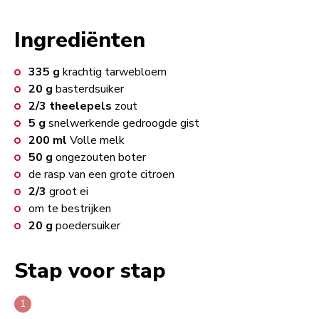
Ingrediënten
335
g
krachtig tarwebloem
20
g
basterdsuiker
2/3
theelepels
zout
5
g
snelwerkende gedroogde gist
200
ml
Volle melk
50
g
ongezouten boter
de rasp van een grote citroen
2/3
groot ei
om te bestrijken
20
g
poedersuiker
Stap voor stap