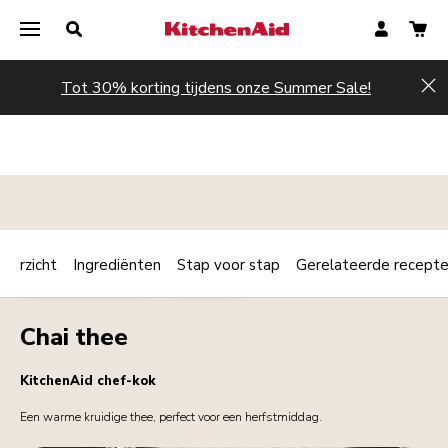
Tot 30% korting tijdens onze Summer Sale!
Hi
verzicht
Ingrediënten
Stap voor stap
Gerelateerde recept
Print
ONTBIJT / BRUNCH
DRANKJES
Share
Chai thee
KitchenAid chef-kok
Een warme kruidige thee, perfect voor een herfstmiddag.