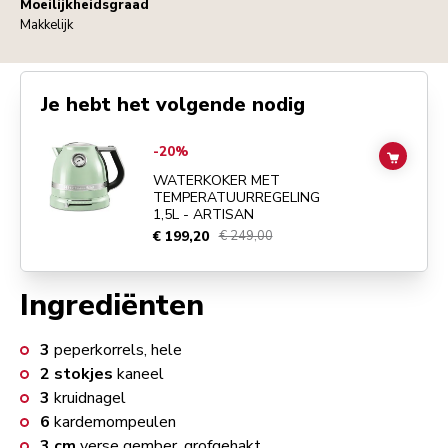
Moeilijkheidsgraad
Makkelijk
Je hebt het volgende nodig
Go to
WATERKOKER MET TEMPERATUURREGELING 1,5L - ARTIS
-20%
ADD TO
WATERKOKER MET
TEMPERATUURREGELING
1,5L - ARTISAN
€ 199,20
€ 249,00
Ingrediënten
3
peperkorrels, hele
2
stokjes
kaneel
3
kruidnagel
6
kardemompeulen
3
cm
verse gember, grofgehakt