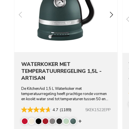
WATERKOKER MET
TEMPERATUURREGELING 1,5L -
ARTISAN
De KitchenAid 1,5 L Waterkoker met
temperatuurregeling heeft prachtige ronde vormen
en kookt water snel tot temperaturen tussen 50 en
100 °C.
5KEK1522EPP
4.7
(1189)
Display more color