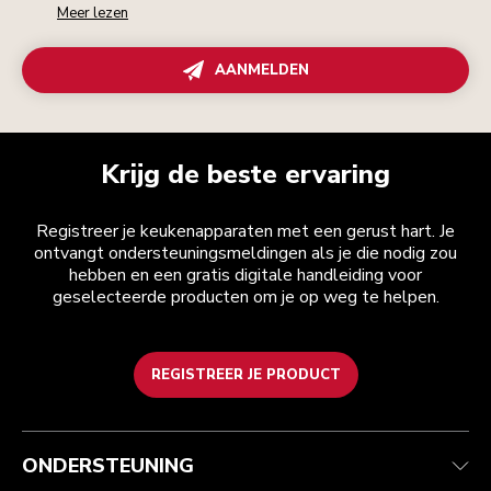
Meer lezen
AANMELDEN
Krijg de beste ervaring
Registreer je keukenapparaten met een gerust hart. Je
ontvangt ondersteuningsmeldingen als je die nodig zou
hebben en een gratis digitale handleiding voor
geselecteerde producten om je op weg te helpen.
REGISTREER JE PRODUCT
Health check
Algemene voorwaarden
Het merk
Zoek een winkel
Klantenservice
Verzending en levering
Onze geschiedenis
ONDERSTEUNING
Je bestelling volgen
Retournering en terugbetaling
Garantie en documenten
Imprint