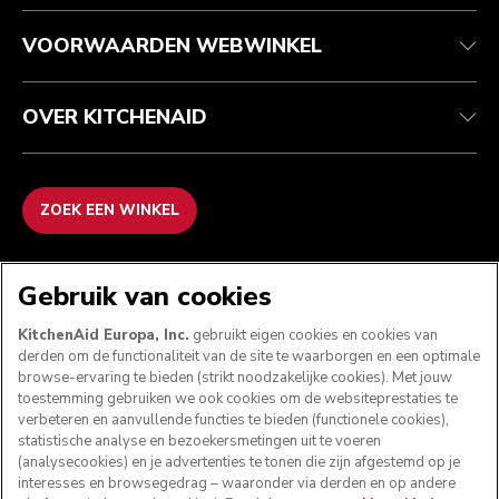
Contact opnemen
Toegankelijkheidsverklaring
Veelgestelde vragen
ODR
VOORWAARDEN WEBWINKEL
OVER KITCHENAID
ZOEK EEN WINKEL
WE ACCEPTEREN
Gebruik van cookies
KitchenAid Europa, Inc.
gebruikt eigen cookies en cookies van
derden om de functionaliteit van de site te waarborgen en een optimale
browse-ervaring te bieden (strikt noodzakelijke cookies). Met jouw
VOLG ONS
toestemming gebruiken we ook cookies om de websiteprestaties te
verbeteren en aanvullende functies te bieden (functionele cookies),
statistische analyse en bezoekersmetingen uit te voeren
(analysecookies) en je advertenties te tonen die zijn afgestemd op je
interesses en browsegedrag – waaronder via derden en op andere