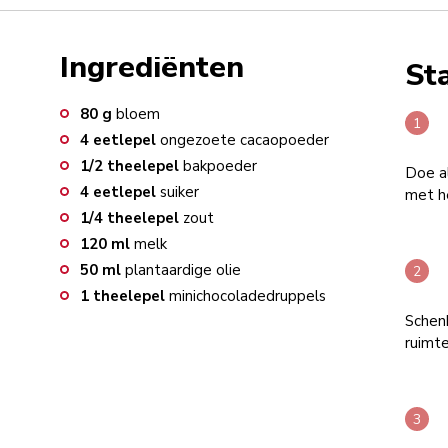
Ingrediënten
St
80
g
bloem
4
eetlepel
ongezoete cacaopoeder
1/2
theelepel
bakpoeder
Doe a
4
eetlepel
suiker
met h
1/4
theelepel
zout
120
ml
melk
50
ml
plantaardige olie
1
theelepel
minichocoladedruppels
Schen
ruimte