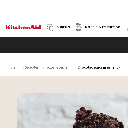
MIXERS
KOFFIE & ESPRESSO
Thuis
Recepten
Alle recepten
>
>
>
Chocoladecake in een mok