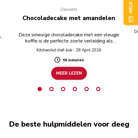
Desserts
Chocoladecake met amandelen
D
Deze smeuïge chocoladecake met een vleugje
e
koffie is de perfecte zoete verleiding als
afsluiting van de maaltijd. Gebruik voor een
KitchenAid chef-kok - 28 April 2026
helemaal glutenvrij recept glutenvrije pure
chocolade.
55 minuten
Duration
MEER LEZEN
De beste hulpmiddelen voor deeg