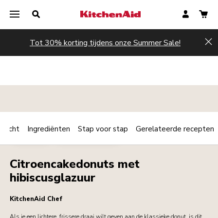
Tot 30% korting tijdens onze Summer Sale!
Hi
rzicht
Ingrediënten
Stap voor stap
Gerelateerde recepten
Print
DESSERTS
ONTBIJT / BRUNCH
Share
Citroencakedonuts met
hibiscusglazuur
KitchenAid Chef
Als je een lichtere, frissere draai wilt geven aan de klassieke donut, is dit