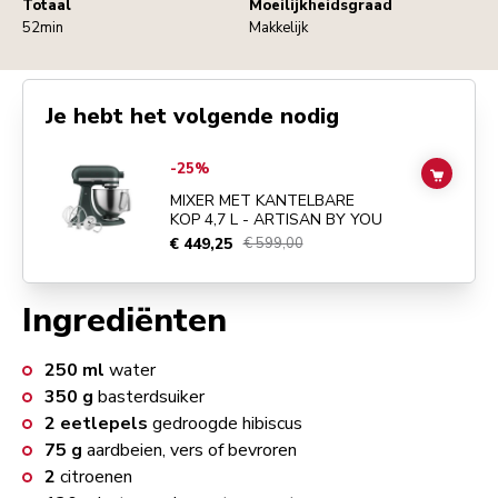
Totaal
Moeilijkheidsgraad
52min
Makkelijk
Je hebt het volgende nodig
Go to
MIXER MET KANTELBARE KOP 4,7 L - ARTISAN BY YOU
detail
-25%
ADD TO
MIXER MET KANTELBARE
KOP 4,7 L - ARTISAN BY YOU
€ 449,25
€ 599,00
Ingrediënten
250
ml
water
350
g
basterdsuiker
2
eetlepels
gedroogde hibiscus
75
g
aardbeien, vers of bevroren
2
citroenen