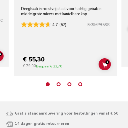
Deeghaak in roestvrij staal voor luchtig gebak in
middelgrote mixers met kantelbare kop.
AC
5KSMPB5SS
4.7
(57)
+
€ 55,30
ADD TO CART
+
€ 79,00
ADD TO C
Bespaar
€ 23,70
Gratis standaardlevering voor bestellingen vanaf € 50
14 dagen gratis retourneren