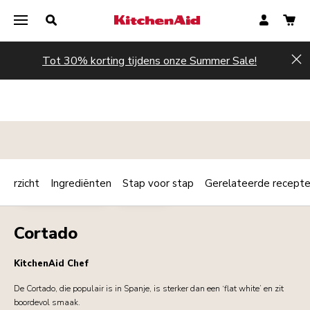
Tot 30% korting tijdens onze Summer Sale!
Hi
verzicht
Ingrediënten
Stap voor stap
Gerelateerde recept
Print
ONTBIJT / BRUNCH
DRANKJES
Share
Cortado
KitchenAid Chef
De Cortado, die populair is in Spanje, is sterker dan een ‘flat white’ en zit
boordevol smaak.