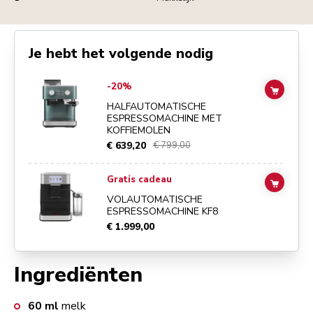
Je hebt het volgende nodig
Go to
Halfautomatische espressomachine met koffiemolen
details pa
-20%
ADD TO
HALFAUTOMATISCHE
ESPRESSOMACHINE MET
KOFFIEMOLEN
€ 639,20
€ 799,00
Go to
Volautomatische espressomachine KF8
details page
Gratis cadeau
ADD TO
VOLAUTOMATISCHE
ESPRESSOMACHINE KF8
€ 1.999,00
Ingrediënten
60
ml
melk