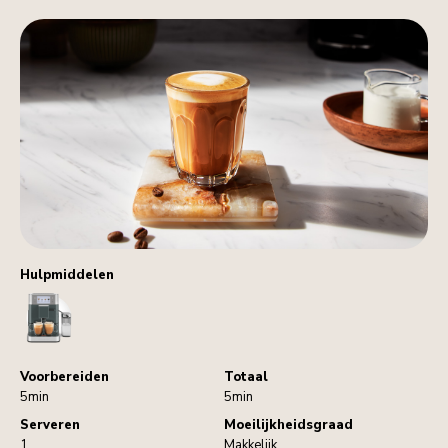
Hulpmiddelen
CoffeeMachine
Voorbereiden
Totaal
5min
5min
Serveren
Moeilijkheidsgraad
1
Makkelijk