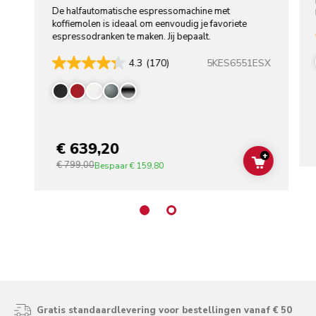
De halfautomatische espressomachine met
koffiemolen is ideaal om eenvoudig je favoriete
espressodranken te maken. Jij bepaalt.
5KES6551ESX
4.3
(170)
€ 639,20
+
€ 799,00
ADD TO C
Bespaar
€ 159,80
Gratis standaardlevering voor bestellingen vanaf € 50