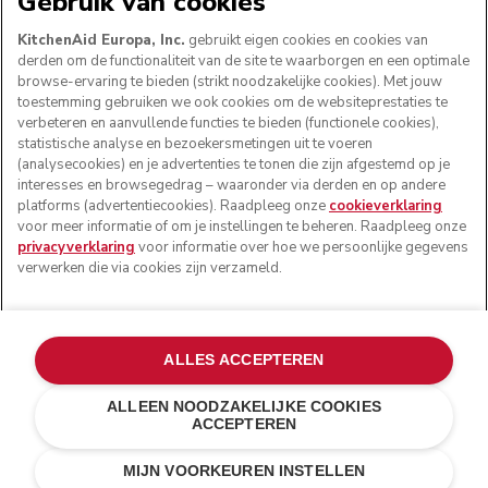
Gebruik van cookies
KitchenAid Europa, Inc.
gebruikt eigen cookies en cookies van
derden om de functionaliteit van de site te waarborgen en een optimale
browse-ervaring te bieden (strikt noodzakelijke cookies). Met jouw
VOLG ONS
toestemming gebruiken we ook cookies om de websiteprestaties te
verbeteren en aanvullende functies te bieden (functionele cookies),
statistische analyse en bezoekersmetingen uit te voeren
(analysecookies) en je advertenties te tonen die zijn afgestemd op je
interesses en browsegedrag – waaronder via derden en op andere
platforms (advertentiecookies). Raadpleeg onze
cookieverklaring
voor meer informatie of om je instellingen te beheren. Raadpleeg onze
privacyverklaring
voor informatie over hoe we persoonlijke gegevens
verwerken die via cookies zijn verzameld.
© KitchenAid 2026 - Alle rechten voorbehouden.
ALLES ACCEPTEREN
KitchenAid en het design van de mixer zijn handelsmerken
in de Verenigde Staten en andere landen.
ALLEEN NOODZAKELIJKE COOKIES
ACCEPTEREN
Mijn cookies beheren
Privacyverklaring
Cookiebeleid
Andere landen
Online geschillenafhandeling
MIJN VOORKEUREN INSTELLEN