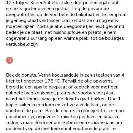
12 stukjes. Kneed/rol elk stukje deeg in een egale bol,
net iets groter dan een golfbal. Leg de gevormde
deegbolletjes op de voorbereide bakplaat en let erop dat
je genoeg plaats ertussen laat, omdat ze nu nog eens
moeten rijzen. Zodra je alle deegbolletjes hebt gevormd,
bedek je de plaat met huishoudfolie en plaats je hem
ongeveer 1 uur lang op een warme plek, tot de bolletjes
verdubbeld zijn.
Bak de donuts. Verhit koolzaadolie in een steelpan van 4
liter tot ongeveer 175 °C. Terwijl de olie opwarmt,
bereid je een aparte bakplaat of koelrek voor met een
dubbele laag keukenrol; plaats de voorbereide plaat
naast het fornuis waar je de donuts gaat bakken. Doe 1
kopje suiker in een kom en zet ze aan de kant, op de
voorbereide plaat. Bak de donuts in groepjes tot ze mooi
goudbruin zijn, ongeveer 2 minuten per kant en draai ze
telkens maar één keer om. Gebruik een schuimspaan om
de donuts op de met keukenrol voorbereide plaat te