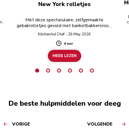
Mi
New York rolletjes
Met deze spectaculaire, zelfgemaakte
ei
c
gebakrolletjes gevuld met banketbakkersroom
maak je gegarandeerd indruk op je gasten!
KitchenAid Chef - 26 May 2026
4 uur
Duration
MEER LEZEN
De beste hulpmiddelen voor deeg
VORIGE
VOLGENDE