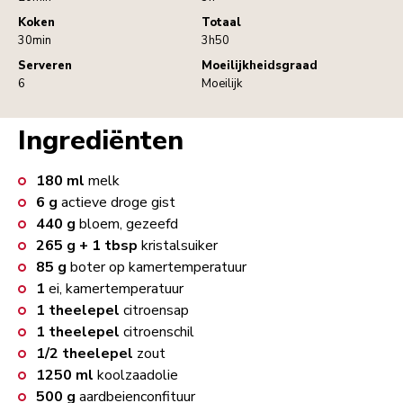
Koken
Totaal
30min
3h50
Serveren
Moeilijkheidsgraad
6
Moeilijk
Ingrediënten
180
ml
melk
6
g
actieve droge gist
440
g
bloem, gezeefd
265 g + 1 tbsp
kristalsuiker
85
g
boter op kamertemperatuur
1
ei, kamertemperatuur
1
theelepel
citroensap
1
theelepel
citroenschil
1/2
theelepel
zout
1250
ml
koolzaadolie
500
g
aardbeienconfituur