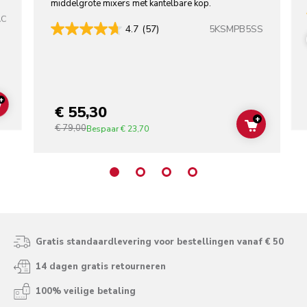
middelgrote mixers met kantelbare kop.
AC
5KSMPB5SS
4.7
(57)
+
€ 55,30
ADD TO CART
+
€ 79,00
ADD TO C
Bespaar
€ 23,70
Gratis standaardlevering voor bestellingen vanaf € 50
14 dagen gratis retourneren
100% veilige betaling