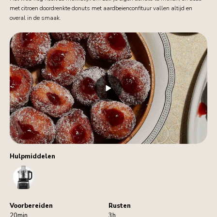
met citroen doordrenkte donuts met aardbeienconfituur vallen altijd en
overal in de smaak.
Hulpmiddelen
FoodProcessor
Voorbereiden
Rusten
20min
3h