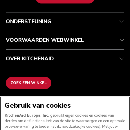
Health check
Algemene voorwaarden
Het merk
Zoek een winkel
Klantenservice
Verzending en levering
Onze geschiedenis
ONDERSTEUNING
Je bestelling volgen
Retournering en terugbetaling
Garantie en documenten
Imprint
Contact opnemen
Toegankelijkheidsverklaring
Veelgestelde vragen
ODR
VOORWAARDEN WEBWINKEL
OVER KITCHENAID
ZOEK EEN WINKEL
WE ACCEPTEREN
Gebruik van cookies
KitchenAid Europa, Inc.
gebruikt eigen cookies en cookies van
derden om de functionaliteit van de site te waarborgen en een optimale
browse-ervaring te bieden (strikt noodzakelijke cookies). Met jouw
VOLG ONS