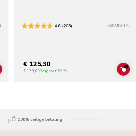
G
5KSMSFTA
4.6
(208)
lors
€ 125,30
+
€ 179,00
ADD TO CART
ADD
Bespaar
€ 53,70
100% veilige betaling