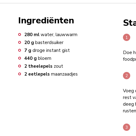
Ingrediënten
St
280
ml
water, lauwwarm
20
g
basterdsuiker
7
g
droge instant gist
Doe he
440
g
bloem
foodp
2
theelepels
zout
2
eetlepels
maanzaadjes
Voeg 
rest v
deeg 
ruste