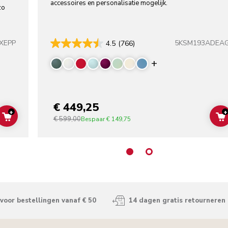
accessoires en personalisatie mogelijk.
zo
XEPP
5KSM193ADEA
4.5
(766)
Display more co
€ 449,25
+
+
€ 599,00
ADD TO CART
Bespaar
€ 149,75
voor bestellingen vanaf € 50
14 dagen gratis retourneren