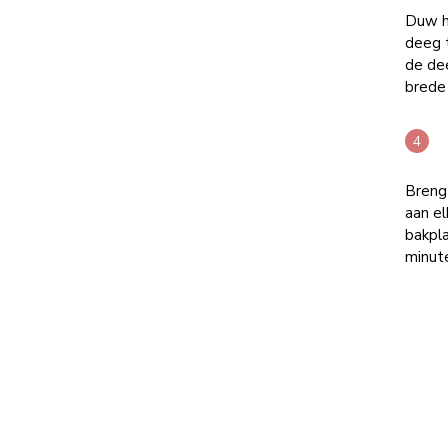
Duw he
deeg t
de de
brede
Breng
aan e
bakpla
minut