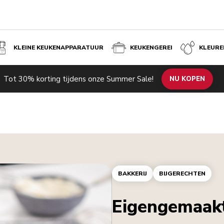
KLEINE KEUKENAPPARATUUR
KEUKENGEREI
KLEURE
Tot 30% korting tijdens onze Summer Sale!
NU KOPEN
BAKKERIJ
BIJGERECHTEN
Eigengemaakt