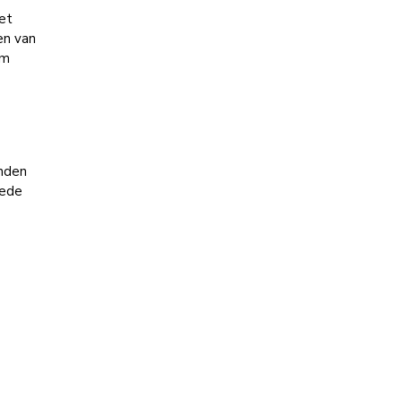
et
en van
cm
onden
lede
0