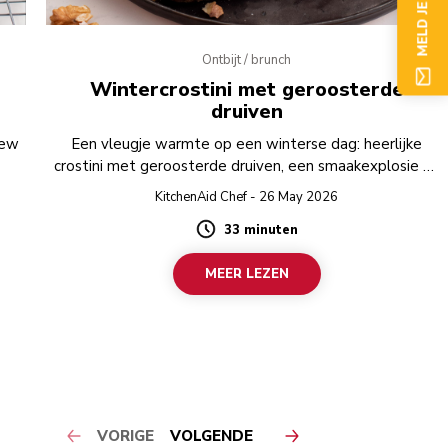
MELD JE NU AAN
Ontbijt / brunch
Wintercrostini met geroosterde
druiven
New
Een vleugje warmte op een winterse dag: heerlijke
crostini met geroosterde druiven, een smaakexplosie bij
elke hap!
KitchenAid Chef - 26 May 2026
33 minuten
Duration
MEER LEZEN
VORIGE
VOLGENDE