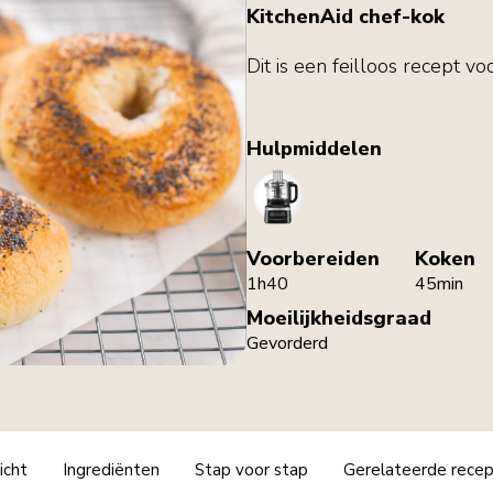
KitchenAid chef-kok
Dit is een feilloos recept 
Hulpmiddelen
FoodProcessor
Voorbereiden
Koken
1h40
45min
Moeilijkheidsgraad
Gevorderd
icht
Ingrediënten
Stap voor stap
Gerelateerde rece