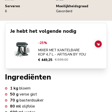
Serveren
Moeilijkheidsgraad
6
Gevorderd
Je hebt het volgende nodig
Go to
MIXER MET KANTELBARE KOP 4,7 L - ARTISAN BY YOU
detail
-25%
ADD TO
MIXER MET KANTELBARE
KOP 4,7 L - ARTISAN BY YOU
€ 449,25
€ 599,00
Ingrediënten
1
kg
bloem
50
g
verse gist
70
g
basterdsuiker
80
ml
olijfolie