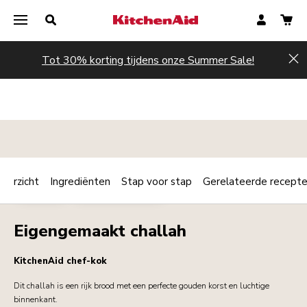
Tot 30% korting tijdens onze Summer Sale!
Hi
verzicht
Ingrediënten
Stap voor stap
Gerelateerde recept
Print
BAKKERIJ
ONTBIJT / BRUNCH
Share
Eigengemaakt challah
KitchenAid chef-kok
Dit challah is een rijk brood met een perfecte gouden korst en luchtige
binnenkant.