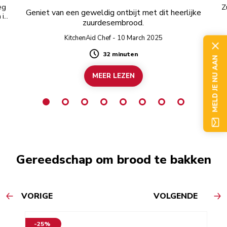
eg
Z
Geniet van een geweldig ontbijt met dit heerlijke
 in
zuurdesembrood.
KitchenAid Chef - 10 March 2025
32 minuten
Duration
MELD JE NU AAN
MEER LEZEN
Gereedschap om brood te bakken
VORIGE
VOLGENDE
-25%