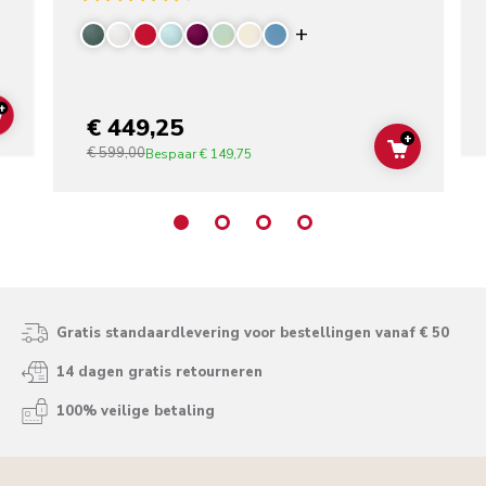
Display more color
+
€ 449,25
ADD TO CART
+
€ 599,00
ADD TO C
Bespaar
€ 149,75
Gratis standaardlevering voor bestellingen vanaf € 50
14 dagen gratis retourneren
100% veilige betaling