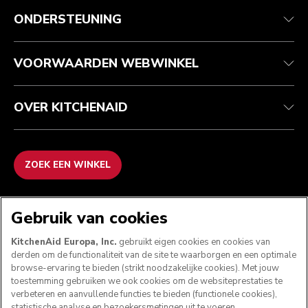
Health check
Algemene voorwaarden
Het merk
Zoek een winkel
Klantenservice
Verzending en levering
Onze geschiedenis
ONDERSTEUNING
Je bestelling volgen
Retournering en terugbetaling
Garantie en documenten
Imprint
Contact opnemen
Toegankelijkheidsverklaring
Veelgestelde vragen
ODR
VOORWAARDEN WEBWINKEL
OVER KITCHENAID
ZOEK EEN WINKEL
WE ACCEPTEREN
Gebruik van cookies
KitchenAid Europa, Inc.
gebruikt eigen cookies en cookies van
derden om de functionaliteit van de site te waarborgen en een optimale
browse-ervaring te bieden (strikt noodzakelijke cookies). Met jouw
VOLG ONS
toestemming gebruiken we ook cookies om de websiteprestaties te
verbeteren en aanvullende functies te bieden (functionele cookies),
statistische analyse en bezoekersmetingen uit te voeren