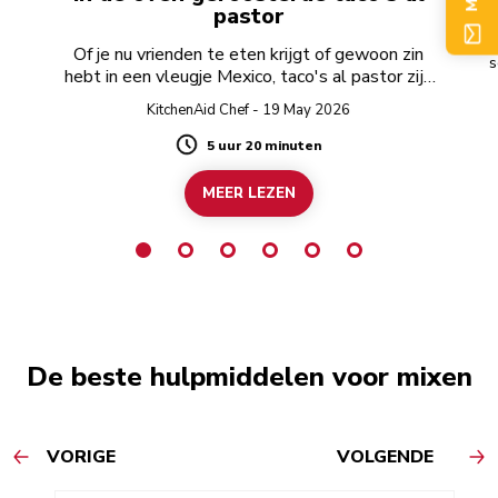
pastor
Of je nu vrienden te eten krijgt of gewoon zin
s
hebt in een vleugje Mexico, taco's al pastor zijn
altijd een goed idee.
KitchenAid Chef - 19 May 2026
5 uur 20 minuten
Duration
MEER LEZEN
De beste hulpmiddelen voor mixen
VORIGE
VOLGENDE