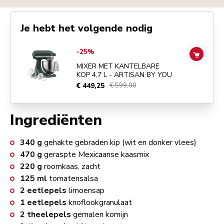
Je hebt het volgende nodig
Go to
MIXER MET KANTELBARE KOP 4,7 L - ARTISAN BY YOU
detail
-25%
ADD TO
MIXER MET KANTELBARE
KOP 4,7 L - ARTISAN BY YOU
€ 449,25
€ 599,00
Ingrediënten
340
g
gehakte gebraden kip (wit en donker vlees)
470
g
geraspte Mexicaanse kaasmix
220
g
roomkaas, zacht
125
ml
tomatensalsa
2
eetlepels
limoensap
1
eetlepels
knoflookgranulaat
2
theelepels
gemalen komijn