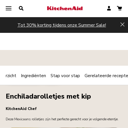
Tot 30% korting tijdens onze Summer Sale!
Hi
verzicht
Ingrediënten
Stap voor stap
Gerelateerde recept
Print
HOOFDGERECHT
VLEES
Share
Enchiladarolletjes met kip
KitchenAid Chef
Deze Mexicaans rolletjes zijn het perfecte gerecht voor je volgende etentje.