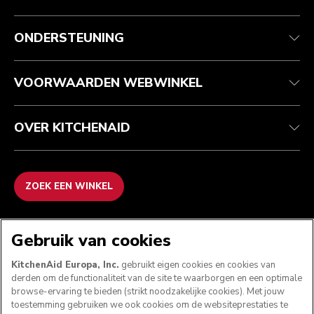
Health check
Algemene voorwaarden
Het merk
Zoek een winkel
Klantenservice
Verzending en levering
Onze geschiedenis
ONDERSTEUNING
Je bestelling volgen
Retournering en terugbetaling
Garantie en documenten
Imprint
Contact opnemen
Toegankelijkheidsverklaring
Veelgestelde vragen
ODR
VOORWAARDEN WEBWINKEL
OVER KITCHENAID
ZOEK EEN WINKEL
WE ACCEPTEREN
Gebruik van cookies
KitchenAid Europa, Inc.
gebruikt eigen cookies en cookies van
derden om de functionaliteit van de site te waarborgen en een optimale
browse-ervaring te bieden (strikt noodzakelijke cookies). Met jouw
VOLG ONS
toestemming gebruiken we ook cookies om de websiteprestaties te