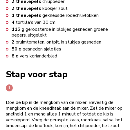
2
theelepels
chilipoeder
2
theelepels
koosjer zout
1
theelepels
gekneusde rodechilivlokken
4
tortilla's van 30 cm
115
g
geroosterde in blokjes gesneden groene
pepers, uitgelekt
2
pruimtomaten, ontpit, in stukjes gesneden
50
g
gesneden sjalotjes
8
g
vers korianderblad
Stap voor stap
Doe de kip in de mengkom van de mixer. Bevestig de
mengkom en de kneedhaak aan de mixer. Zet de mixer op
snelheid 1 en meng alles 1 minuut of totdat de kip is
versnipperd. Voeg de geraspte kaas, roomkaas, salsa, het
limoensap, de knoflook, komijn, het chilipoeder, het zout