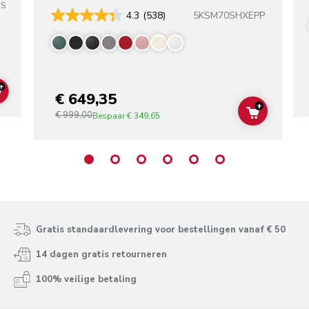
SS
5KSM70SHXEPP
4.3
(538)
+
€ 649,35
ADD TO CART
+
€ 999,00
ADD TO C
Bespaar
€ 349,65
Gratis standaardlevering voor bestellingen vanaf € 50
14 dagen gratis retourneren
100% veilige betaling