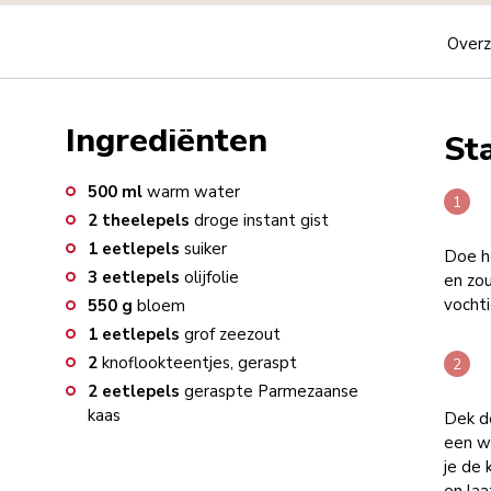
Overz
Ingrediënten
St
500
ml
warm water
2
theelepels
droge instant gist
1
eetlepels
suiker
Doe he
3
eetlepels
olijfolie
en zo
vochti
550
g
bloem
1
eetlepels
grof zeezout
2
knoflookteentjes, geraspt
2
eetlepels
geraspte Parmezaanse
kaas
Dek d
een w
je de