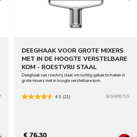
DEEGHAAK VOOR GROTE MIXERS
MET IN DE HOOGTE VERSTELBARE
KOM - ROESTVRIJ STAAL
Deeghaak van roestvrij staal om luchtig gebak te maken in
grote mixers met in hoogte verstelbare kom.
P
5KSMPB7SS
4.5
(21)
lors
€ 76,30