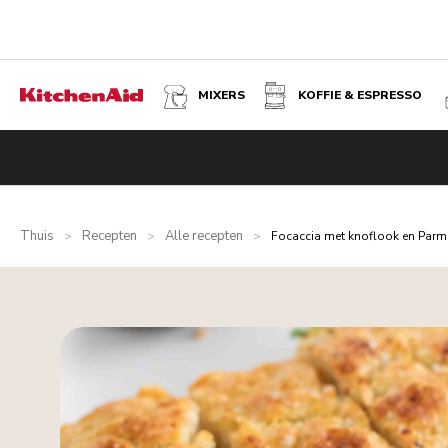
MIXERS
KOFFIE & ESPRESSO
Thuis
Recepten
Alle recepten
>
>
>
Focaccia met knoflook en Par