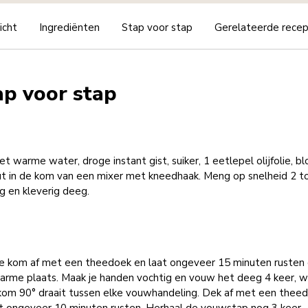
icht
Ingrediënten
Stap voor stap
Gerelateerde rece
ap voor stap
t warme water, droge instant gist, suiker, 1 eetlepel olijfolie, b
ut in de kom van een mixer met kneedhaak. Meng op snelheid 2 t
g en kleverig deeg.
e kom af met een theedoek en laat ongeveer 15 minuten rusten
arme plaats. Maak je handen vochtig en vouw het deeg 4 keer, w
 kom 90° draait tussen elke vouwhandeling. Dek af met een thee