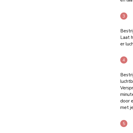
en la
Bestri
Laat h
er luc
Bestr
lucht
Verspr
minut
door e
met je