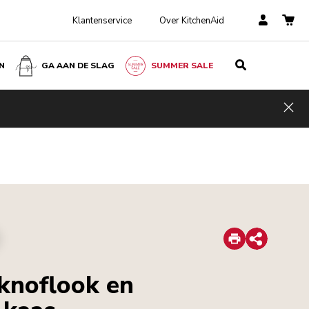
Klantenservice
Over KitchenAid
N
GA AAN DE SLAG
SUMMER SALE
Hid
Print
Share
 knoflook en