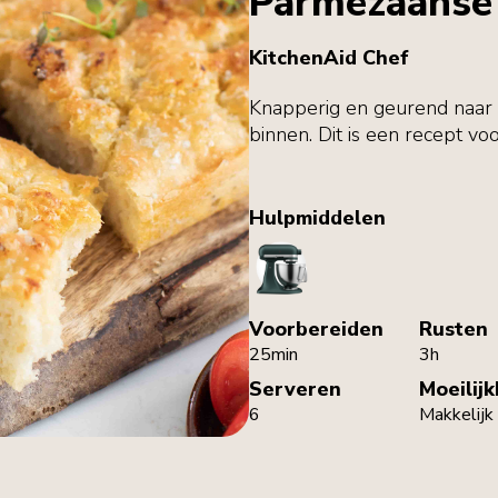
Parmezaanse
KitchenAid Chef
Knapperig en geurend naar kn
binnen. Dit is een recept voo
Hulpmiddelen
StandMixer
Voorbereiden
Rusten
25min
3h
Serveren
Moeilij
6
Makkelijk