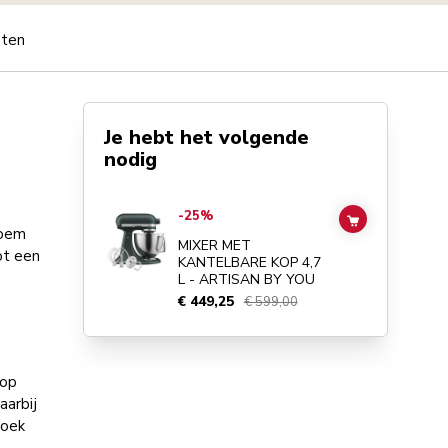
pten
Je hebt het volgende
nodig
Go to
MIXER MET KANTELBARE KOP 4,7 L - ARTISAN BY
-25%
ADD TO CAR
loem
MIXER MET
ot een
KANTELBARE KOP 4,7
L - ARTISAN BY YOU
€ 449,25
€ 599,00
 op
aarbij
doek