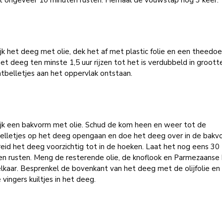
at ongeveer 10 minuten rusten. Herhaal de vouwstap nog 3 keer.
jk het deeg met olie, dek het af met plastic folie en een theedoe
et deeg ten minste 1,5 uur rijzen tot het is verdubbeld in groott
htbelletjes aan het oppervlak ontstaan.
ijk een bakvorm met olie. Schud de kom heen en weer tot de
belletjes op het deeg opengaan en doe het deeg over in de bakv
eid het deeg voorzichtig tot in de hoeken. Laat het nog eens 30
en rusten. Meng de resterende olie, de knoflook en Parmezaanse
lkaar. Besprenkel de bovenkant van het deeg met de olijfolie en
 vingers kuiltjes in het deeg.