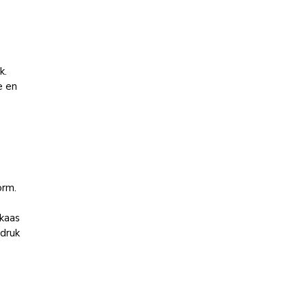
k.
e en
orm.
 kaas
 druk