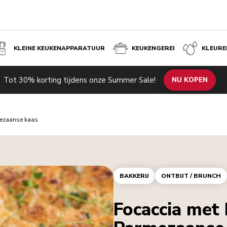
KLEINE KEUKENAPPARATUUR
KEUKENGEREI
KLEURE
Tot 30% korting tijdens onze Summer Sale!
NU KOPEN
mezaanse kaas
BAKKERIJ
ONTBIJT / BRUNCH
Focaccia met