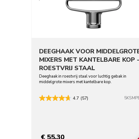
DEEGHAAK VOOR MIDDELGROT
MIXERS MET KANTELBARE KOP 
ROESTVRIJ STAAL
Deeghaak in roestvrij staal voor luchtig gebak in
middelgrote mixers met kantelbare kop.
5KSMP
4.7
(57)
€ 55,30