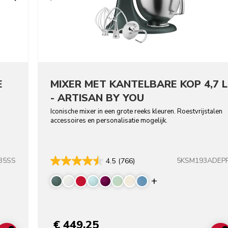
E
MIXER MET KANTELBARE KOP 4,7 L
-
- ARTISAN BY YOU
Iconische mixer in een grote reeks kleuren. Roestvrijstalen
accessoires en personalisatie mogelijk.
B5SS
5KSM193ADEP
4.5
(766)
Display more co
€ 449,25