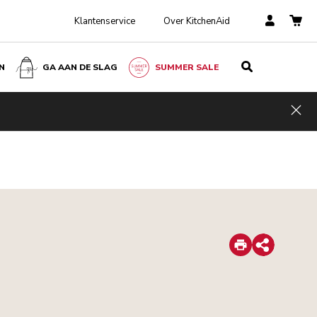
Klantenservice
Over KitchenAid
N
GA AAN DE SLAG
SUMMER SALE
Hid
Print
Share