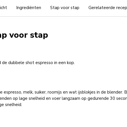
icht
Ingrediënten
Stap voor stap
Gerelateerde rece
ap voor stap
 de dubbele shot espresso in een kop.
 espresso, melk, suiker, roomijs en wat ijsblokjes in de blender. 
lenden op lage snelheid en voer langzaam op gedurende 30 seco
e snelheid.