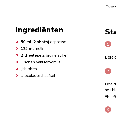
Overz
Ingrediënten
St
50
ml (2 shots)
espresso
125
ml
melk
2
theelepels
bruine suiker
Bereid
1
schep
vanilleroomijs
ijsblokjes
chocoladeschaafsel
Doe de
het b
op hog