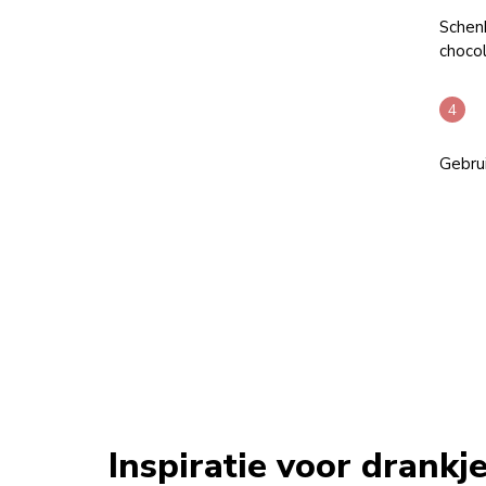
Schen
choco
Gebrui
Inspiratie voor drankj