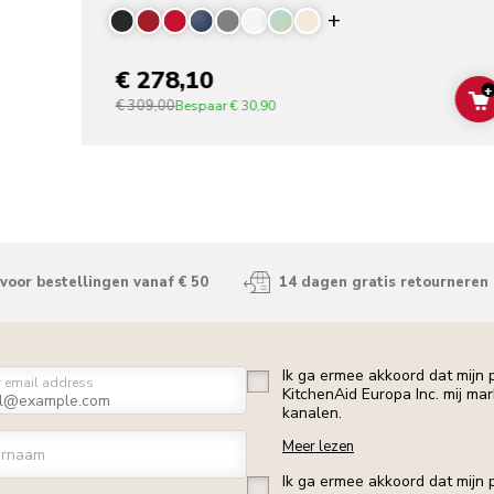
Display more co
€ 278,10
+
€ 309,00
Bespaar
€ 30,90
voor bestellingen vanaf € 50
14 dagen gratis retourneren
Ik ga ermee akkoord dat mijn
r email address
KitchenAid Europa Inc. mij ma
kanalen.
Meer lezen
ornaam
Ik ga ermee akkoord dat mijn