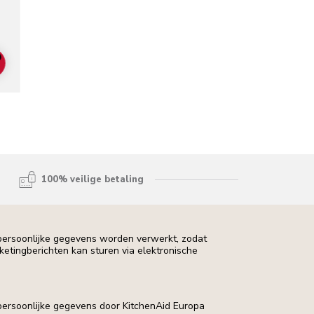
lors
ADD TO CART
100% veilige betaling
 persoonlijke gegevens worden verwerkt, zodat
rketingberichten kan sturen via elektronische
 persoonlijke gegevens door KitchenAid Europa