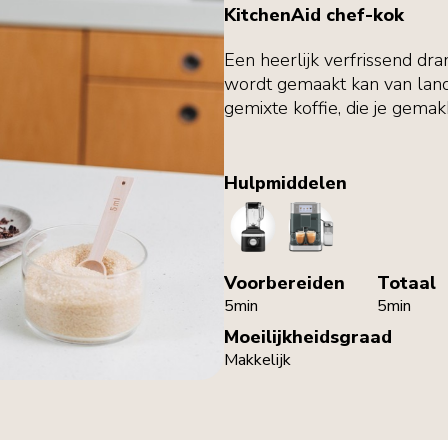
KitchenAid chef-kok
Een heerlijk verfrissend d
wordt gemaakt kan van land 
gemixte koffie, die je gemak
Hulpmiddelen
Blender
CoffeeMachine
Voorbereiden
Totaal
5min
5min
Moeilijkheidsgraad
Makkelijk