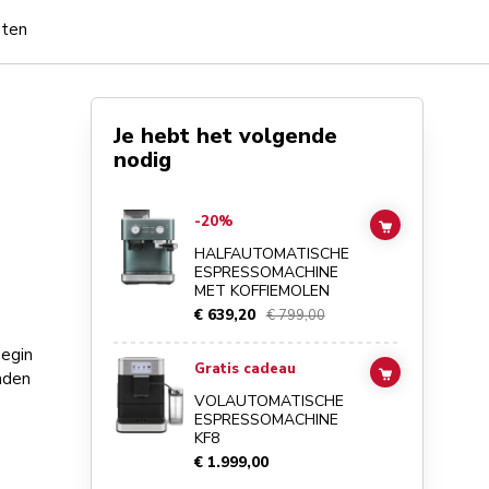
pten
Je hebt het volgende
nodig
Go to
Halfautomatische espressomachine met koffiemolen
-20%
ADD TO CAR
HALFAUTOMATISCHE
ESPRESSOMACHINE
MET KOFFIEMOLEN
€ 639,20
€ 799,00
Begin
Go to
Volautomatische espressomachine KF8
details page
Gratis cadeau
nden
ADD TO CAR
VOLAUTOMATISCHE
ESPRESSOMACHINE
KF8
€ 1.999,00