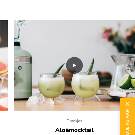
MELD JE NU AAN
Drankjes
Aloëmocktail